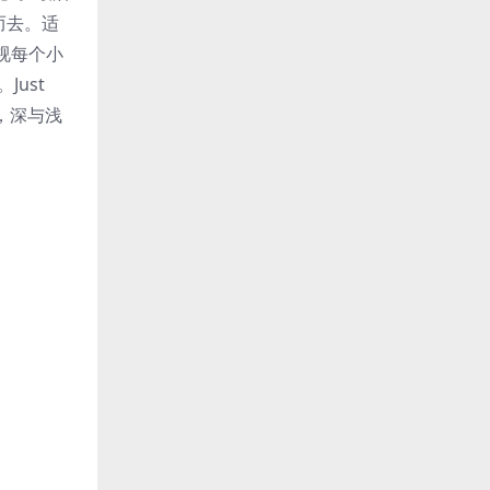
而去。适
视每个小
Just
，深与浅