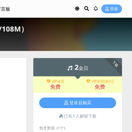
留言板
登录
轨/108M）
下载
2
金贝
VIP会员
VIP会员[永久]
免费
免费
登录后购买
已有
1
人解锁下载
包含资源:
(1个)