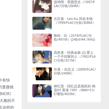
游鸿明 - 受困思念（1997/F
LAC/分轨/284M）
古巨基 - Leo Ku 同名专辑
（1999/FLAC/分轨/308M）
陈粒 - 玩（2018/FLAC/分
轨/491M）(24bit/44.1kHz)
高胜美 - 经典金曲 (2) 爱上
一个不回家的人（1992/FLA
C/分轨/321M）
许嵩 – 自定义（2009/FLAC/
分轨/240M）
乐中有快
林忆莲 - 回忆总是跳跃的 精
词的显微镜
选05 香港 1991（WAV+CU
NOR》
E/整轨/603M）
大雅的不
欢这样的