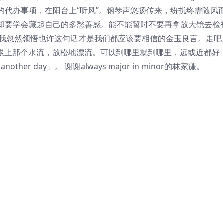
的代办事项，在阳台上“听风”。钢琴声悠扬传来，纷扰终需随风
却要学会藏起自己的多愁善感。能不能暂时不要再拿放大镜去检
on」，我忽然领悟也许这句话才是我们都应该要相信的金玉良言。走吧。
只要跟上那个水流，放松地漂流。可以到哪里就到哪里，远或近都好
her day」。 谢谢always major in minor的林家谦。