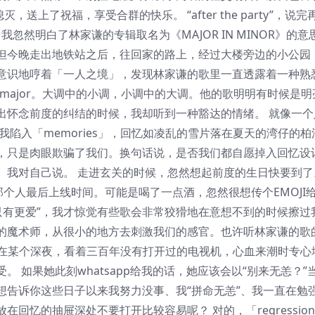
熄灭，送上了祝福，享受合群的快乐。 “after the party”，说
忽然明白了林家谦的专辑取名为《MAJOR IN MINOR》的意
但今晚走出地铁站之后，往回家的路上，经过大楼旁边的小公园
意识地哼着「一人之境」，发现林家谦的歌里一直透露着一种熟
or in major。大调中的小调，小调中的大调。他的歌明明有时候是
出怀念前度的纠结的时候，我却听到一种豁达的情绪。 就像一个
陷入「memories」，回忆如凌乱的雪片落在夏天的湾仔的柏
，只是肉眼欺骗了我们。换句话说，是否我们都自愿掉入回忆设
。我对自己说。 走进玄关的时候，忽然想起前度的生日快要到了
看那个人最后上线时间。可能是喝了一点酒，忽然很想传个EMOJI
只有更爱”，我才惊觉有些歌会非常狡猾地在意想不到的时候擦过
的魔术师，从很小的地方去刺激我们的感官。也许听林家谦的歌
敏体质，在某个深夜，看着三百年没有打开过的电视机，心血来潮时专
 如果她此刻whatsapp给我的话，她应该会以“别来无恙？”
想告诉你这些日子以来我努力没事、我“拼命无恙”、我一直在勉
回忆的抽屉深处不要打开比较容易呢？ 对的，「regressio