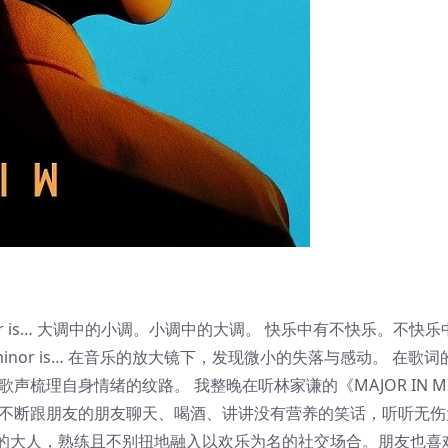
n minor is… 大调中的小调。小调中的大调。 快乐中有不快乐。不快
 minor is… 在音乐的放大镜下，发现微小的失落与感动。 在歌
梳理自身情绪的纹路。 我整晚在听林家谦的《MAJOR IN MI
上不断跟朋友的朋友聊天、喝酒、讲讲没有营养的笑话，听听无伤
的大人，熟练且不别扭地融入以欢乐为名的社交场合。朋友也喜