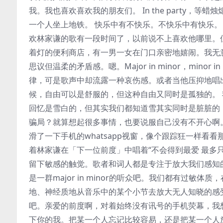
我。我也喜欢喜欢我的朋友们。 In the party，等蜡烛
一个人坐上地铁。 快乐中有不快乐。不快乐中有快乐。 我
欢林家谦的歌有一段时间了，以前说不上喜欢他哪里。
着灯的便利商店，有一男一女在门口亲密地嬉闹。我无
思议但温柔的矛盾感。嗯。Major in minor，min
律，可是歌声中却流露一种哀伤感。或者当他压抑地唱
候，自由可以是舒服的，但这种自由又同时是孤独的。 我
回忆是雪白的，但其实我们都知道雪其实同时是脏脏的
骗局？就算想起很多事情，也要说服自己没有不开心啊
滑了一下手机的whatsapp视窗，像个跟踪狂一样看
着林家谦在「下一位前度」中唱着“不会得到最爱 最多
留下敏感的触觉。歌者和词人都是专注于放大我们感知
是一群major in minor的听众吧。我们都有过
地、神经质地从音乐中的某个小节去放大无人知晓的感受。
吧。亲爱的前度啊，对着始终没有讯号的手机荧幕，我
下你的我。把某一个人忘记比较容易，还是把某一个人放在