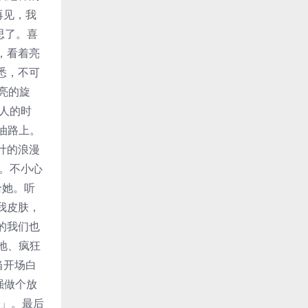
完再见，我
思了。喜
，看着亮
悉，不可
明亮的旋
人的时
油路上。
计的浪漫
。不小心
给她。听
我皮肤，
的我们也
心地、疯狂
当开场白
强做个放
n」。最后