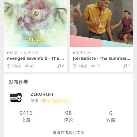
MQA
欧美音乐
欧美音乐
Avenged Sevenfold - The S
Jon Batiste - The Summer
tage (Deluxe Edition)（201
Collection（2022/FLAC/分
2 年前
47
6
3 年前
35
2
7/FLAC/分轨/1.59G）(MQA/
轨/143M）
24bit/48kHz)
发布作者
ZERO-HIFI
等级
VIP会员[永久]
9416
98
0
文章
评论
收藏
查看作者其他文章