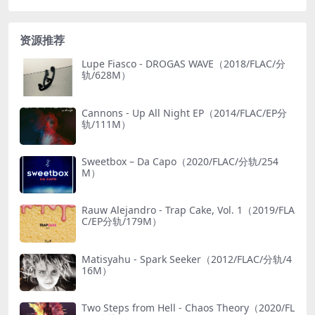
资源推荐
Lupe Fiasco - DROGAS WAVE（2018/FLAC/分
轨/628M）
Cannons - Up All Night EP（2014/FLAC/EP分
轨/111M）
Sweetbox – Da Capo（2020/FLAC/分轨/254
M）
Rauw Alejandro - Trap Cake, Vol. 1（2019/FLA
C/EP分轨/179M）
Matisyahu - Spark Seeker（2012/FLAC/分轨/4
16M）
Two Steps from Hell - Chaos Theory（2020/FL