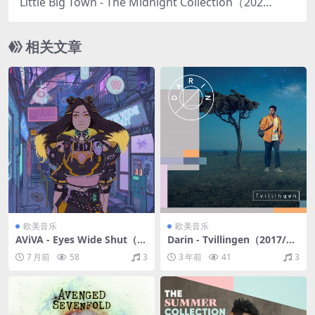
Little Big Town - The Midnight Collection（2021/
FLAC/EP分轨/149M）
相关文章
欧美音乐
欧美音乐
AViVA - Eyes Wide Shut（2
Darin - Tvillingen（2017/FL
025/FLAC/分轨/208M）
AC/分轨/222M）
7 月前
58
3
3 年前
41
3