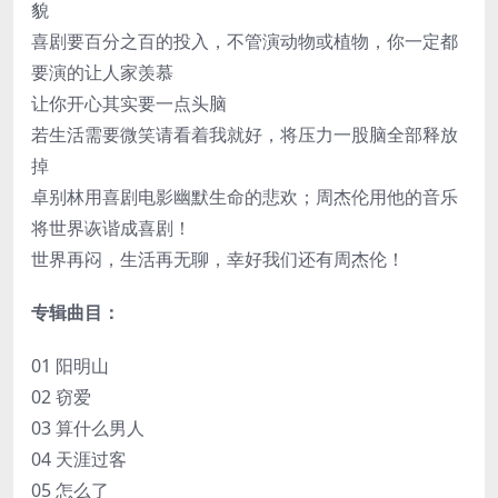
貌
喜剧要百分之百的投入，不管演动物或植物，你一定都
要演的让人家羡慕
让你开心其实要一点头脑
若生活需要微笑请看着我就好，将压力一股脑全部释放
掉
卓别林用喜剧电影幽默生命的悲欢；周杰伦用他的音乐
将世界诙谐成喜剧！
世界再闷，生活再无聊，幸好我们还有周杰伦！
专辑曲目：
01 阳明山
02 窃爱
03 算什么男人
04 天涯过客
05 怎么了