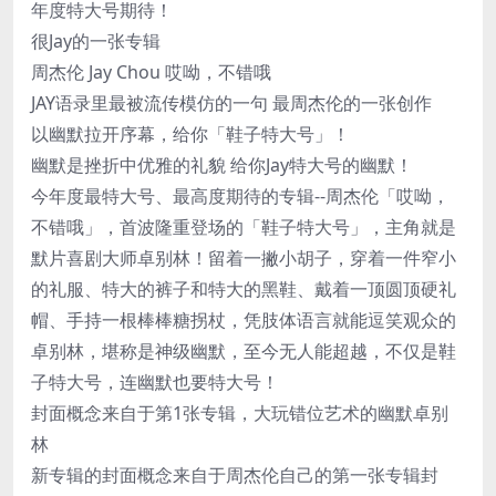
年度特大号期待！
很Jay的一张专辑
周杰伦 Jay Chou 哎呦，不错哦
JAY语录里最被流传模仿的一句 最周杰伦的一张创作
以幽默拉开序幕，给你「鞋子特大号」！
幽默是挫折中优雅的礼貌 给你Jay特大号的幽默！
今年度最特大号、最高度期待的专辑--周杰伦「哎呦，
不错哦」，首波隆重登场的「鞋子特大号」，主角就是
默片喜剧大师卓别林！留着一撇小胡子，穿着一件窄小
的礼服、特大的裤子和特大的黑鞋、戴着一顶圆顶硬礼
帽、手持一根棒棒糖拐杖，凭肢体语言就能逗笑观众的
卓别林，堪称是神级幽默，至今无人能超越，不仅是鞋
子特大号，连幽默也要特大号！
封面概念来自于第1张专辑，大玩错位艺术的幽默卓别
林
新专辑的封面概念来自于周杰伦自己的第一张专辑封