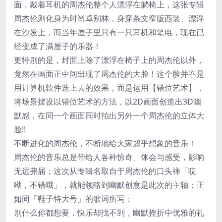
面，戴着耳机的周杰伦整个人漂浮在躺椅上，这张专辑
周杰伦则化身为时尚卓别林，身穿条文窄版西装、漂浮
在沙发上，而当年屋子里只有一只耳机和笔电，现在已
经变成了满屋子的乐器！
更特别的是，封面上除了漂浮在椅子上的周杰伦以外，
竟然在画面正中间出现了周杰伦的大脸！这个脸并不是
用计算机软件迭上去的效果，而是运用【错位艺术】，
将场景摆设以错位艺术的方法，以2D画面创造出3D幽
默感，在同一个画面同时拍出另外一个周杰伦的立体大
脸!!
不断进化的周杰伦，不断地给大家超乎想象的音乐！
周杰伦的音乐总是带给人各种惊奇、体会与感受，影响
无远弗届；这次从专辑名取自于周杰伦的口头禅「哎
呦，不错哦」，就能领略到幽默创意是此次的主轴；正
如同「鞋子特大号」的歌词所写：
别什么你都想要，快乐却找不到，幽默挫折中优雅的礼