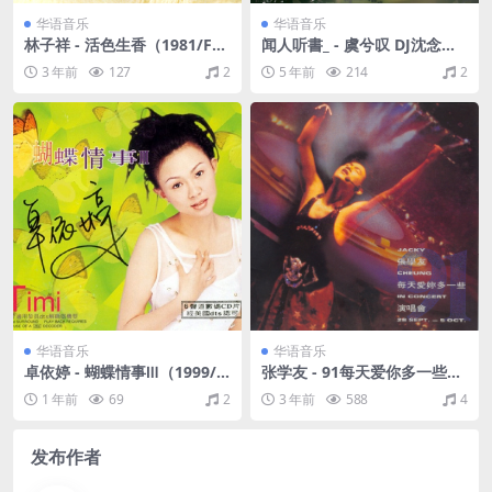
华语音乐
华语音乐
林子祥 - 活色生香（1981/FL
闻人听書_ - 虞兮叹 DJ沈念（F
AC/分轨/233M）
lac/26M）
3 年前
127
2
5 年前
214
2
华语音乐
华语音乐
卓依婷 - 蝴蝶情事Ⅲ（1999/F
张学友 - 91每天爱你多一些演
LAC/分轨/307M）
唱会（1991/FLAC/分轨/712
1 年前
69
2
3 年前
588
4
M）
发布作者