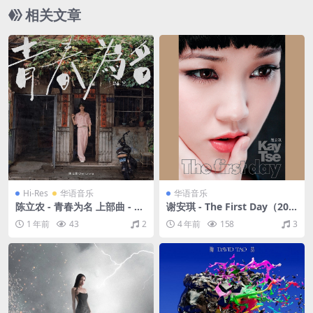
相关文章
Hi-Res
华语音乐
华语音乐
陈立农 - 青春为名 上部曲 - 恋
谢安琪 - The First Day（200
（2024/FLAC/EP分轨/293
7/FLAC/分轨/301M）
1 年前
43
2
4 年前
158
3
M）(24bit/48kHz)