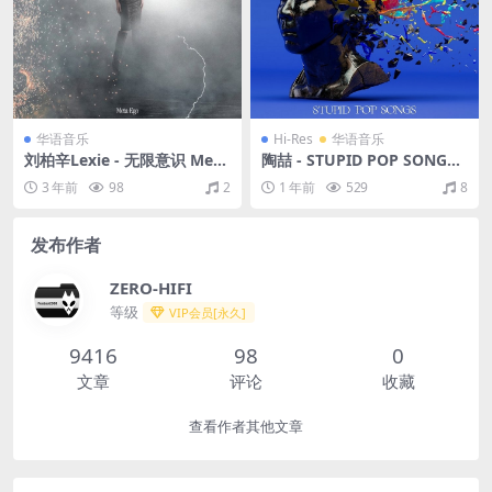
华语音乐
Hi-Res
华语音乐
刘柏辛Lexie - 无限意识 Meta
陶喆 - STUPID POP SONGS
Ego（2019/FLAC/分轨/183
（2025/FLAC/分轨/835M）
3 年前
98
2
1 年前
529
8
M）
(24bit/48kHz)
发布作者
ZERO-HIFI
等级
VIP会员[永久]
9416
98
0
文章
评论
收藏
查看作者其他文章