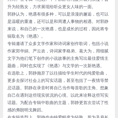
升为轻熟女，力求展现给听众更女人味的一面。
郭静认为，艳遇有很多种，可以是浪漫的邂逅，也可以
是温暖的重逢，还可以是和周遭人事物的相遇。对郭静
来说，和自己的一次艳遇，也是成长的过程，因此将专
辑取名为《艳遇》。
专辑邀请了众多文学作家和诗词家创作歌词，包括小说
作家郑华娟、严云农，诗词家李格弟、葛大为，用细腻
文字为他们笔下创作的小说故事的主角写出最佳爱情主
题曲，同时也实现了《艳遇》与文学的一次新艳遇。
在选歌上，郭静抛弃了以往描绘学生时代的纯爱歌曲，
更多去探讨社会上的写实话题，甚至包括了一夜情等禁
忌话题。郭静在录音时将自己当作每首歌的主角、想象
自己在遇到这些现实状况的心境、以此来诠释这些写实
话题。为配合专辑中歌曲的主题，郭静更首次尝试了性
感的弗朗明戈舞蹈。
在专辑造型上，郭静也由纯爱蜕变为轻熟，剪为及肩长