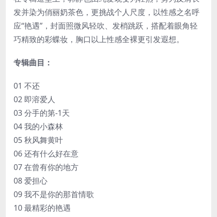
发并染为俏丽奶茶色，更挑战个人尺度，以性感之名呼
应“艳遇”，封面照微风轻吹、发梢跳跃，搭配着眼角轻
巧精致的彩蝶妆，胸口以上性感全裸更引发遐想。
专辑曲目：
01 不还
02 即溶爱人
03 分手的第-1天
04 我的小森林
05 秋风舞黄叶
06 还有什么好在意
07 在曾有你的地方
08 爱担心
09 我不是你的那首情歌
10 最精彩的艳遇