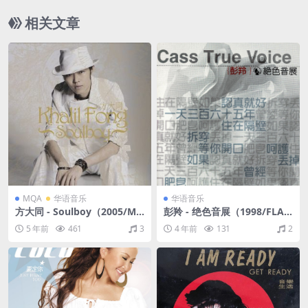
相关文章
MQA
华语音乐
华语音乐
方大同 - Soulboy（2005/MQ
彭羚 - 绝色音展（1998/FLA
A_FLAC/分轨/300M）
C/分轨/272M）
5 年前
461
3
4 年前
131
2