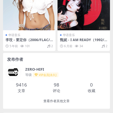
华语音乐
华语音乐
李玟 - 要定你（2006/FLAC/
甄妮 - I AM READY（1992/F
分轨/232M）
LAC/分轨/324M）
5 年前
101
2
6 月前
34
2
发布作者
ZERO-HIFI
等级
VIP会员[永久]
9416
98
0
文章
评论
收藏
查看作者其他文章