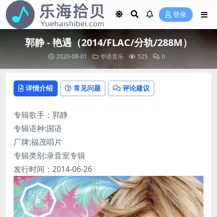
登录
郭静 - 艳遇（2014/FLAC/分轨/288M）
2020-08-01
华语音乐
525
0
详情介绍
常见问题
评论建议
专辑歌手：郭静
专辑语种:国语
厂牌:福茂唱片
专辑类别:录音室专辑
发行时间：2014-06-26