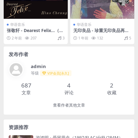
华语音乐
华语音乐
张敬轩 - Dearest Felix…（20
无印良品 - 珍重无印良品再见
16/FLAC/分轨/249M）
演唱会LIVE全记录（2000/FL
2 年前
207
3
1 年前
132
5
AC/分轨/819M）
发布作者
admin
等级
VIP会员[永久]
687
4
2
文章
评论
收藏
查看作者其他文章
资源推荐
游鸿明 - 受困思念（1997/FLAC/分轨/284M）