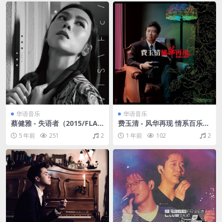
华语音乐
华语音乐
蔡健雅 - 失语者（2015/FLA
费玉清 - 风华再现 情系百乐门
C/分轨/251M）
（2002/FLAC/分轨/300M）
5 年前
251
2
1 年前
102
2