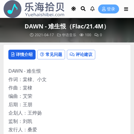
登录
DAWN - 难生恨（Flac/21.4M）
2021-04-17
华语音乐
100
0
详情介绍
常见问题
评论建议
DAWN - 难生恨
作词：棠棣、小文
作曲：棠棣
编曲：艾荣
后期：王朋
企划人：王烨扬
监制：刘凯
发行人：桑爱