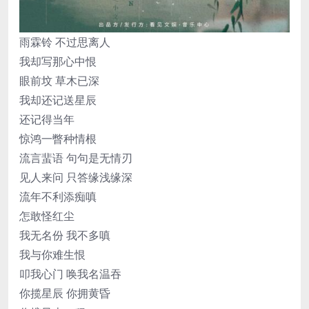
雨霖铃 不过思离人
我却写那心中恨
眼前坟 草木已深
我却还记送星辰
还记得当年
惊鸿一瞥种情根
流言蜚语 句句是无情刃
见人来问 只答缘浅缘深
流年不利添痴嗔
怎敢怪红尘
我无名份 我不多嗔
我与你难生恨
叩我心门 唤我名温吞
你揽星辰 你拥黄昏