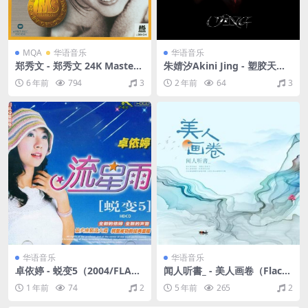
MQA
华语音乐
华语音乐
郑秀文 - 郑秀文 24K Masters
朱婧汐Akini Jing - 塑胶天堂
onic 第二辑（1998/FLAC/分
（2020/FLAC/分轨/337M）
6 年前
794
3
2 年前
64
3
轨/470M）
华语音乐
华语音乐
卓依婷 - 蜕变5（2004/FLAC/
闻人听書_ - 美人画卷（Flac/2
分轨/370M）
0.8M）
1 年前
74
2
5 年前
265
2