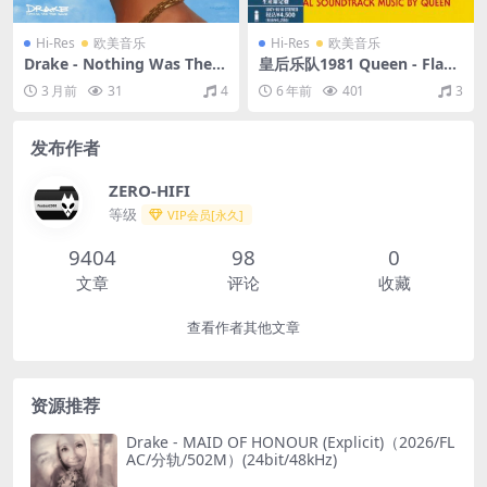
Hi-Res
欧美音乐
Hi-Res
欧美音乐
Drake - Nothing Was The S
皇后乐队1981 Queen - Flash
ame (Deluxe) [Explicit]（20
Gordon 2012 SHM（SACD/I
3 月前
31
4
6 年前
401
3
13/FLAC/分轨/739M）(24bi
SO/1.42G）
t/44.1kHz)
发布作者
ZERO-HIFI
等级
VIP会员[永久]
9404
98
0
文章
评论
收藏
查看作者其他文章
资源推荐
Drake - MAID OF HONOUR (Explicit)（2026/FL
AC/分轨/502M）(24bit/48kHz)