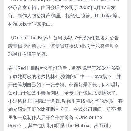
张录音室专辑，由国会唱片公司于2008年6月17日发
行。制作人包括凯蒂·佩里、格伦·巴拉德、Dr. Luke等，
标准版收录12支歌曲。
《One of the Boys》首周以4万7千张的销量名列公告
牌专辑榜的第九位。该专辑获得法国NRJ音乐奖年度全
球最佳专辑等奖项。
在与Red Hill唱片公司解约后，凯蒂·佩里于2004年签到
了教她写歌的老师格林·巴拉德的厂牌——Java旗下，并
开始筹划自己的下一张专辑。然而好景不长，Java唱片
公司由于经营不善而倒闭，录专工作也因此被搁浅了。
不过格林·巴拉德出于对凯蒂·佩里声线和才华的欣赏，将
她介绍给了哥伦比亚唱片公司。在该公司期间，凯蒂·佩
里和一众制作人展开合作并筹备《One of the
Boys》，其中包括制作团队The Matrix。然而到了