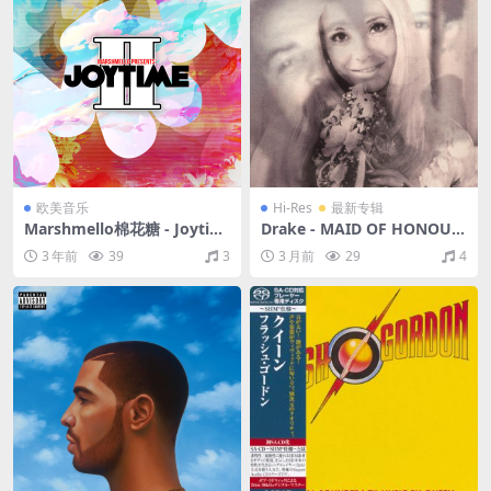
欧美音乐
Hi-Res
最新专辑
Marshmello棉花糖 - Joytim
Drake - MAID OF HONOUR
e II（2018/FLAC/分轨/252
(Explicit)（2026/FLAC/分轨/
3 年前
39
3
3 月前
29
4
M）
502M）(24bit/48kHz)