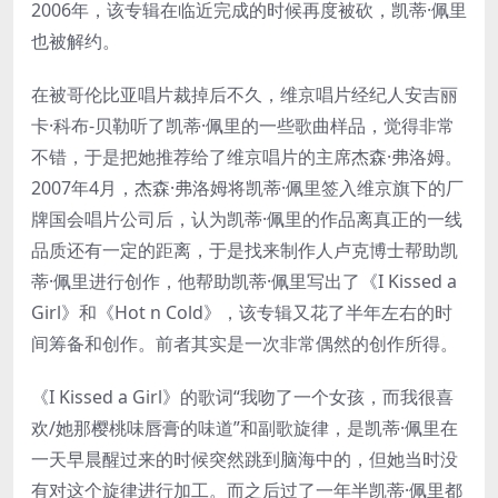
2006年，该专辑在临近完成的时候再度被砍，凯蒂·佩里
也被解约。
在被哥伦比亚唱片裁掉后不久，维京唱片经纪人安吉丽
卡·科布-贝勒听了凯蒂·佩里的一些歌曲样品，觉得非常
不错，于是把她推荐给了维京唱片的主席杰森·弗洛姆。
2007年4月，杰森·弗洛姆将凯蒂·佩里签入维京旗下的厂
牌国会唱片公司后，认为凯蒂·佩里的作品离真正的一线
品质还有一定的距离，于是找来制作人卢克博士帮助凯
蒂·佩里进行创作，他帮助凯蒂·佩里写出了《I Kissed a
Girl》和《Hot n Cold》，该专辑又花了半年左右的时
间筹备和创作。前者其实是一次非常偶然的创作所得。
《I Kissed a Girl》的歌词“我吻了一个女孩，而我很喜
欢/她那樱桃味唇膏的味道”和副歌旋律，是凯蒂·佩里在
一天早晨醒过来的时候突然跳到脑海中的，但她当时没
有对这个旋律进行加工。而之后过了一年半凯蒂·佩里都