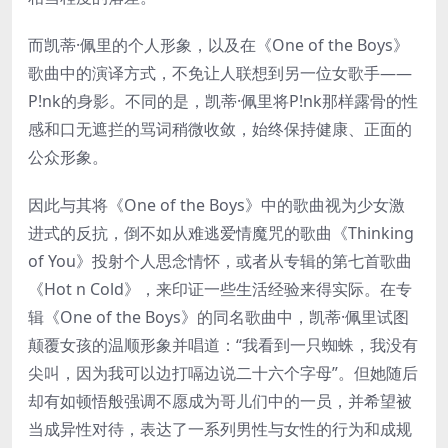
而凯蒂·佩里的个人形象，以及在《One of the Boys》
歌曲中的演译方式，不免让人联想到另一位女歌手——
P!nk的身影。不同的是，凯蒂·佩里将P!nk那样露骨的性
感和口无遮拦的骂词稍微收敛，始终保持健康、正面的
公众形象。
因此与其将《One of the Boys》中的歌曲视为少女激
进式的反抗，倒不如从难逃爱情魔咒的歌曲《Thinking
of You》投射个人思念情怀，或者从专辑的第七首歌曲
《Hot n Cold》，来印证一些生活经验来得实际。在专
辑《One of the Boys》的同名歌曲中，凯蒂·佩里试图
颠覆女孩的温顺形象并唱道：“我看到一只蜘蛛，我没有
尖叫，因为我可以边打嗝边说二十六个字母”。但她随后
却有如顿悟般强调不愿成为哥儿们中的一员，并希望被
当成异性对待，表达了一系列男性与女性的行为和成规