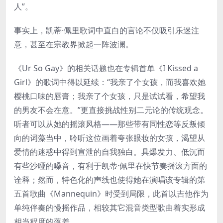
人”。
事实上，凯蒂·佩里歌词中直白的言论不仅吸引乐迷注
意，甚至在宗教界掀起一阵波澜。
《Ur So Gay》的相关话题也在专辑首单《I Kissed a
Girl》的歌词中得以延续：“我亲了个女孩，而我喜欢她
樱桃口味的唇膏；我亲了个女孩，只是试试看，希望我
的男友不会在意。”更直接挑战性别二元论的传统观念。
听者可以从她的摇滚风格——那些带有同性恋等反叛倾
向的词藻当中，聆听这位画着夸张眼妆的女孩，渴望从
爱情的迷惑中得到宣泄的自我独白。具爆发力、低沉而
有些沙哑的嗓音，有利于凯蒂·佩里在快节奏摇滚方面的
诠释；然而，特色化的声线也使得她在演唱该专辑的第
五首歌曲《Mannequin》时受到局限，此首以吉他作为
单纯伴奏的慢摇作品，相较其它混音类型歌曲着实形成
相当程度的落差。