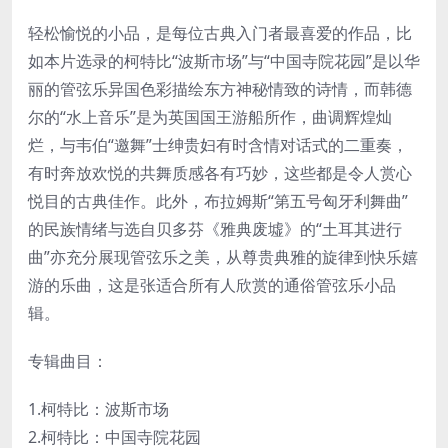
轻松愉悦的小品，是每位古典入门者最喜爱的作品，比
如本片选录的柯特比“波斯市场”与“中国寺院花园”是以华
丽的管弦乐异国色彩描绘东方神秘情致的诗情，而韩德
尔的“水上音乐”是为英国国王游船所作，曲调辉煌灿
烂，与韦伯“邀舞”士绅贵妇有时含情对话式的二重奏，
有时奔放欢悦的共舞质感各有巧妙，这些都是令人赏心
悦目的古典佳作。此外，布拉姆斯“第五号匈牙利舞曲”
的民族情绪与选自贝多芬《雅典废墟》的“土耳其进行
曲”亦充分展现管弦乐之美，从尊贵典雅的旋律到快乐嬉
游的乐曲，这是张适合所有人欣赏的通俗管弦乐小品
辑。
专辑曲目：
1.柯特比：波斯市场
2.柯特比：中国寺院花园