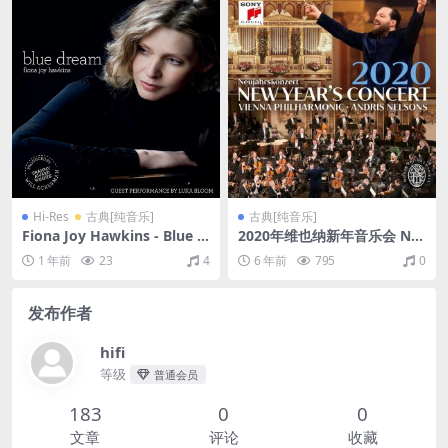
Hi-Res
古典[纯音乐]
古典[纯音乐]
Fiona Joy Hawkins - Blue D
2020年维也纳新年音乐会 Ne
ream（2008/FLAC/分轨/586
ujahrskonzert der Wiener
1 年前
23
4
6 年前
795
0
M）(24bit/44.1kHz)
Philharmoniker 2020（Fla
c/分轨/1.93G）
发布作者
hifi
等级
普通会员
183
0
0
文章
评论
收藏