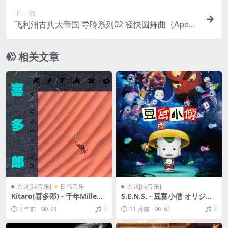
下一篇
飞利浦古典大帝国 导聆系列02 轻快圆舞曲（Ape+C
UE/整轨/281M）
相关文章
古典[纯音乐]
日韩音乐
古典[纯音乐]
Kitaro(喜多郎) - 千年Milleni
S.E.N.S. - 豆富小僧 オリジナ
a（1982/FLAC/分轨/221M）
ル・サウンドトラック（201
2 年前
91
3
11 月前
62
3
1/FLAC/分轨/321M）