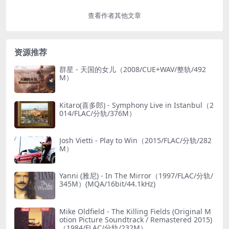
查看作者其他文章
资源推荐
群星 - 天国的女儿（2008/CUE+WAV/整轨/492
M）
Kitaro(喜多郎) - Symphony Live in Istanbul（2
014/FLAC/分轨/376M）
Josh Vietti - Play to Win（2015/FLAC/分轨/282
M）
Yanni (雅尼) - In The Mirror（1997/FLAC/分轨/
345M）(MQA/16bit/44.1kHz)
Mike Oldfield - The Killing Fields (Original M
otion Picture Soundtrack / Remastered 2015)
（1984/FLAC/分轨/232M）