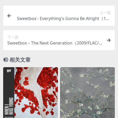
上一篇
Sweetbox - Everything's Gonna Be Alright（199
7/FLAC/EP分轨/158M）
下一篇
Sweetbox – The Next Generation（2009/FLAC/
分轨/406M）
相关文章