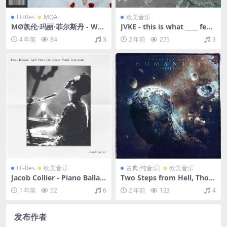
Hi-Res
MQA
欧美音乐
MØ凯伦·玛丽·菲尔斯丹 - Whe
JVKE - this is what ____ feels
n I Was Young - EP（2017/
like (Vol. 1-4)（2022/FLAC/
4 年前
84
3
2 年前
275
3
FLAC/EP分轨/234M）(MQA/
分轨/219M）
24bit/44.1kHz)
Hi-Res
欧美音乐
古典[纯音乐]
欧美音乐
Jacob Collier - Piano Ballad
Two Steps from Hell, Thom
s (Live From The Djesse W
as Bergersen - Humanity -
1 年前
52
6
2 年前
123
4
orld Tour 2022)（2022/FLA
Chapter IV（2021/FLAC/分
C/分轨/1.81G）(24bit/96kH
轨/400M）
z)
发布作者