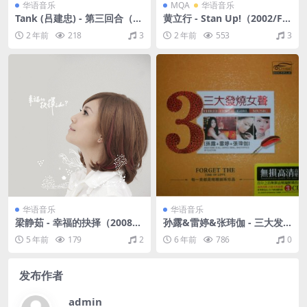
华语音乐
MQA
华语音乐
Tank (吕建忠) - 第三回合（20
黄立行 - Stan Up!（2002/FL
09/FLAC/分轨/278M）
AC/分轨/334M）(MQA/16bi
2 年前
218
3
2 年前
553
3
t/44.1kHz)
华语音乐
华语音乐
梁静茹 - 幸福的抉择（2008/C
孙露&雷婷&张玮伽 - 三大发
UE+FLAC/整轨/136M）
烧女声 DTS 3CD 2011（WAV
5 年前
179
2
6 年前
786
0
+CUE/整轨/分轨/2.09G）
发布作者
admin