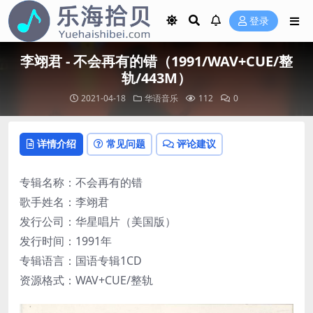
登录
李翊君 - 不会再有的错（1991/WAV+CUE/整
轨/443M）
2021-04-18
华语音乐
112
0
详情介绍
常见问题
评论建议
专辑名称：不会再有的错
歌手姓名：李翊君
发行公司：华星唱片（美国版）
发行时间：1991年
专辑语言：国语专辑1CD
资源格式：WAV+CUE/整轨