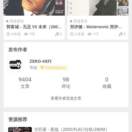
华语音乐
华语音乐
郭富城 - 无忌 VS 未来（2001/
郑伊健 - Mstersonic 郑伊健
FLAC/EP分轨/171M）
13+（1998/FLAC/分轨/318
4 年前
155
2
2 年前
117
3
M）
发布作者
ZERO-HIFI
等级
VIP会员[永久]
9404
98
0
文章
评论
收藏
查看作者其他文章
资源推荐
古巨基 - 星战（2005/FLAC/分轨/280M）