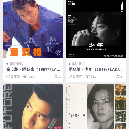
华语音乐
华语音乐
童安格 - 跟我来（1987/FLA
周华健 - 少年（2019/FLAC/
C/分轨/301M）
分轨/322M）
2 年前
285
2
5 年前
682
3