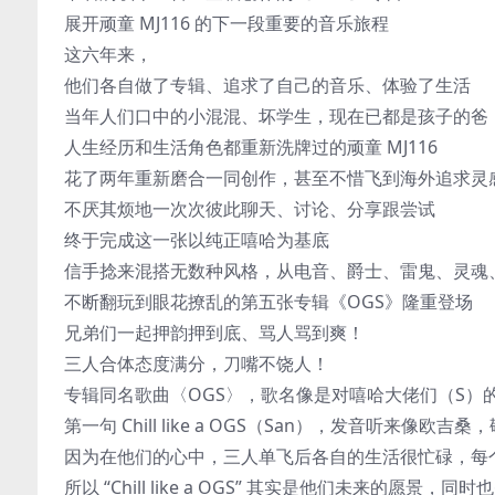
展开顽童 MJ116 的下一段重要的音乐旅程
这六年来，
他们各自做了专辑、追求了自己的音乐、体验了生活
当年人们口中的小混混、坏学生，现在已都是孩子的爸
人生经历和生活角色都重新洗牌过的顽童 MJ116
花了两年重新磨合一同创作，甚至不惜飞到海外追求灵
不厌其烦地一次次彼此聊天、讨论、分享跟尝试
终于完成这一张以纯正嘻哈为基底
信手捻来混搭无数种风格，从电音、爵士、雷鬼、灵魂、
不断翻玩到眼花撩乱的第五张专辑《OGS》隆重登场
兄弟们一起押韵押到底、骂人骂到爽！
三人合体态度满分，刀嘴不饶人！
专辑同名歌曲〈OGS〉，歌名像是对嘻哈大佬们（S）
第一句 Chill like a OGS（San），发音听来像欧吉
因为在他们的心中，三人单飞后各自的生活很忙碌，每
所以 “Chill like a OGS” 其实是他们未来的愿景，