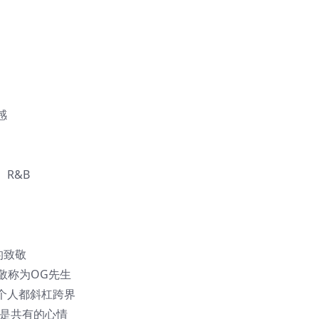
感
R&B
的致敬
桑，敬称为OG先生
个人都斜杠跨界
同时也是共有的心情