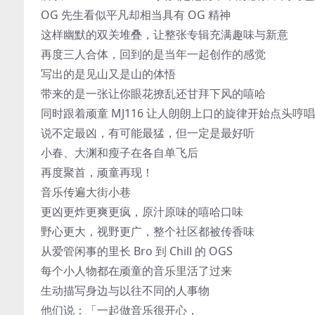
OG 先生看似平凡却相当具有 OG 精神
这样幽默的双关堆叠，让整张专辑充满趣味与新意
再度三人合体，回到的是当年一起创作的感觉
写出的是见山又是山的体悟
带来的是一张让你眼花撩乱还甘拜下风的嘻哈
同时跟着顽童 MJ116 让人朗朗上口的旋律开始点头哼唱
说不定最凶，有可能最猛，但一定是最好听
小春、大渊和瘦子在各自单飞后
再度聚首，顽童再现！
音乐传遍大街小巷
更凶更炸更爽更疯，原汁原味的嘻哈口味
野心更大，视野更广，整个社区都被传香味
从爱管闲事的里长 Bro 到 Chill 的 OGS
每个小人物都在顽童的音乐里活了过来
生动描写身边与以往不同的人事物
他们说：「一起做音乐很开心，