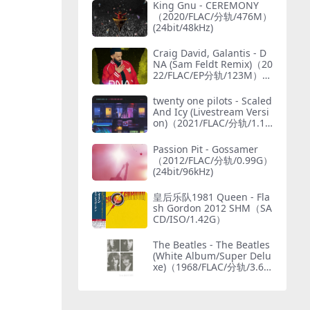
King Gnu - CEREMONY
（2020/FLAC/分轨/476M）
(24bit/48kHz)
Craig David, Galantis - D
NA (Sam Feldt Remix)（20
22/FLAC/EP分轨/123M）
(MQA/24bit/44.1kHz)
twenty one pilots - Scaled
And Icy (Livestream Versi
on)（2021/FLAC/分轨/1.15
G）(MQA/24bit/48kHz)
Passion Pit - Gossamer
（2012/FLAC/分轨/0.99G）
(24bit/96kHz)
皇后乐队1981 Queen - Fla
sh Gordon 2012 SHM（SA
CD/ISO/1.42G）
The Beatles - The Beatles
(White Album/Super Delu
xe)（1968/FLAC/分轨/3.69
G）(MQA/24bit/48kHz)