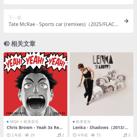
M）(24bit/44.1kHz)
下一篇
Tate McRae - Sports car (remixes)（2025/FLAC/E
P分轨/185M）(24bit/48kHz)
相关文章
MQA
欧美音乐
欧美音乐
Chris Brown - Yeah 3x Rem
Lenka - Shadows（2013/FL
ixes（2011/FLAC/分轨/462
AC/分轨/234M）
2 年前
29
2
4 年前
75
3