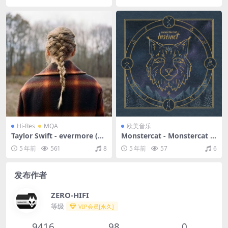
M）(MQA/16bit/44.1kHz)
Hi-Res
MQA
欧美音乐
Taylor Swift - evermore (de
Monstercat - Monstercat I
luxe version)（2020/FLAC/
nstinct Vol. 6（2020/FLAC/
5 年前
561
8
5 年前
57
6
分轨/763M）(MQA/24bit/4
分轨/943M）
4.1kHz)
发布作者
ZERO-HIFI
等级
VIP会员[永久]
9416
98
0