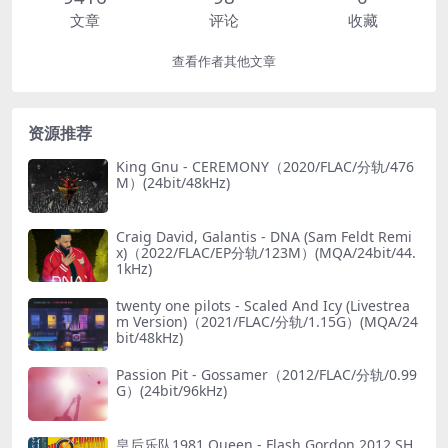
文章
评论
收藏
查看作者其他文章
资源推荐
King Gnu - CEREMONY（2020/FLAC/分轨/476
M）(24bit/48kHz)
Craig David, Galantis - DNA (Sam Feldt Remi
x)（2022/FLAC/EP分轨/123M）(MQA/24bit/44.
1kHz)
twenty one pilots - Scaled And Icy (Livestrea
m Version)（2021/FLAC/分轨/1.15G）(MQA/24
bit/48kHz)
Passion Pit - Gossamer（2012/FLAC/分轨/0.99
G）(24bit/96kHz)
皇后乐队1981 Queen - Flash Gordon 2012 SH