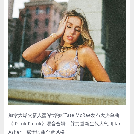
加拿大爆火新人蜜嗓“塔妹”Tate McRae发布大热单曲
《It’s ok I’m ok》混音合辑，并力邀新生代人气DJ Ian
Asher，赋予歌曲全新风格！