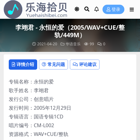
登录
李翊君 - 永恒的爱（2005/WAV+CUE/整
轨/449M）
2021-04-20
华语音乐
99
0
详情介绍
常见问题
评论建议
专辑名称：永恒的爱
歌手姓名：李翊君
发行公司：创意唱片
发行时间：2005年12月29日
专辑语言：国语专辑1CD
唱片编号：CM-L002
资源格式：WAV+CUE/整轨