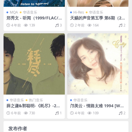
MQA
华语音乐
Hi-Res
华语音乐
郑秀文 - 听闻（1999/FLAC/
天赐的声音第五季 第6期（20
分轨/305M）(MQA/16bit/4
24/FLAC/分轨/271M）(24bi
4 年前
139
3
2 年前
164
2
4.1kHz)
t/48kHz)
华语音乐
热门音乐
华语音乐
薛之谦&郭聪明-《耗尽》-202
邝美云 - 情路太难 1994 [WAV
0（FLAC/28.4M）
+CUE/整轨/457M]
6 年前
730
1
4 年前
109
2
发布作者