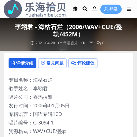
登录
李翊君 - 海枯石烂（2006/WAV+CUE/整
轨/452M）
2021-04-20
华语音乐
175
0
详情介绍
常见问题
评论建议
专辑名称：海枯石烂
歌手姓名：李翊君
唱片公司：喜玛拉雅
发行时间：2006年01月05日
专辑语言：国语专辑1CD
唱片编号：G-3094-1
资源格式：WAV+CUE/整轨