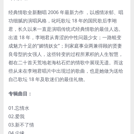
经典情歌全新翻唱 2006 年最新力作 ，以感情浓郁、唱
功细腻的演唱风格，叱吒歌坛 18 年的国民歌后李翊
君，长久以来一直是演唱传统式经典情歌的最佳人选。
出道 18 年，李翊君从青涩的中性问题少女；一路蜕变
成魅力十足的“媚情妖女”；到家庭事业两兼得顾的贤妻
良母型的女强人，这些转变的过程所累积的人生智慧，
都在二十首天荒地老海枯石烂的情歌中展现无遗。而这
些从未在李翊君唱片中出现过的歌曲，也是她做为送给
自己歌坛 18 年及歌迷们的最佳礼物。
专辑曲目：
01.忘情水
02.爱我
03.新不了情
04.尘缘