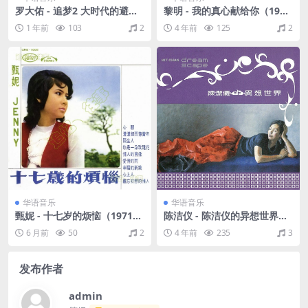
罗大佑 - 追梦2 大时代的避风
黎明 - 我的真心献给你（199
港（1995/FLAC/分轨/289
4/FLAC/分轨/265M）
1 年前
103
2
4 年前
125
2
M）
华语音乐
华语音乐
甄妮 - 十七岁的烦恼（1971/F
陈洁仪 - 陈洁仪的异想世界
LAC/分轨/183M）
（2002/FLAC/分轨/662M）
6 月前
50
2
4 年前
235
3
发布作者
admin