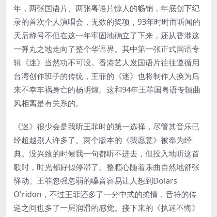
年，两张国语片、两张粤语片惊人的畅销，年底创下纪
录的首次个人演唱会，无数的奖项，93年时时而听闻的
天后称号不但在这一年牢固地确立了下来，还从香港这
一弹丸之地走向了整个华语界。其中第一张正式国语专
辑《迷》当然功不可没。香港艺人发国语片往往遵循用
台湾创作班子的传统，王菲的《迷》也将制作人换为后
来不幸车祸身亡的杨明煌。这和94年王菲国粤语专辑曲
风相离是有关系的。
《迷》很少会是我听王菲时的第一选择，尽管其音乐已
经超越别人许多了。两个版本的《我愿意》被奉为经
典。没兴致的时候我一句都听不进去，但投入地听这首
歌时，时光都好似停滞了。整颗心随着乐曲自然地舒张
驿动。王菲忽强忽弱的嗓音容易让人想到Dolars
O'ridon，不过王菲还多了一分中式的柔情，音符的传
递之间也多了一层润滑的感觉。接下来的《执迷不悔》