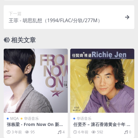
下一篇
王菲 - 胡思乱想（1994/FLAC/分轨/277M）
相关文章
MQA
华语音乐
华语音乐
张栋梁 - From Now On 新歌
任贤齐 – 滚石香港黄金十年 2
+精选（2008/FLAC/分轨/624
003（FLAC+CUE/分轨/884
3 年前
95
4
6 年前
592
0
M）(MQA/16bit/44.1kHz)
M）