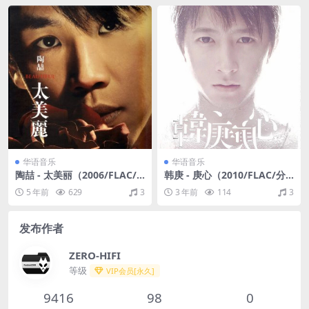
华语音乐
华语音乐
陶喆 - 太美丽（2006/FLAC/
韩庚 - 庚心（2010/FLAC/分
分轨/316M）
轨/266M）
5 年前
629
3
3 年前
114
3
发布作者
ZERO-HIFI
等级
VIP会员[永久]
9416
98
0