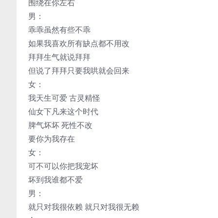
围绕在你左右
男：
乖乖虽然有些不乖
如果我喜欢所有缺点都不用改
拜拜生气就说拜拜
但说了拜拜只要我哄就会回来
女：
我天生可爱 古灵精怪
仙女下凡来这个时代
脾气坏坏 死性不改
要你为我存在
女：
可不可以你把我宠坏
坏到我谁都不爱
男：
就只对我很依赖 就只对我很无赖