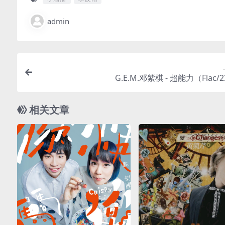
admin
G.E.M.邓紫棋 - 超能力（Flac/
相关文章