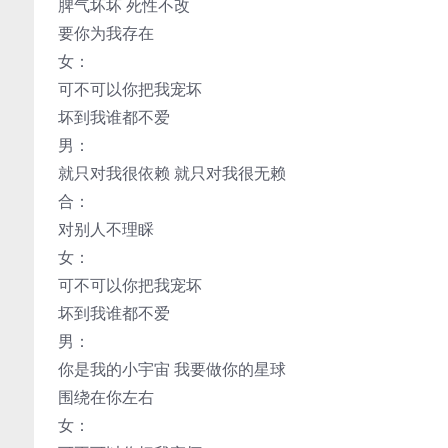
脾气坏坏 死性不改
要你为我存在
女：
可不可以你把我宠坏
坏到我谁都不爱
男：
就只对我很依赖 就只对我很无赖
合：
对别人不理睬
女：
可不可以你把我宠坏
坏到我谁都不爱
男：
你是我的小宇宙 我要做你的星球
围绕在你左右
女：