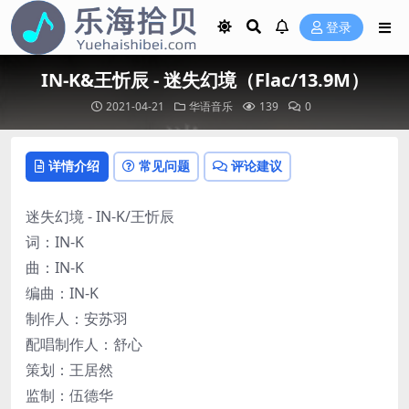
登录
IN-K&王忻辰 - 迷失幻境（Flac/13.9M）
2021-04-21
华语音乐
139
0
详情介绍
常见问题
评论建议
迷失幻境 - IN-K/王忻辰
词：IN-K
曲：IN-K
编曲：IN-K
制作人：安苏羽
配唱制作人：舒心
策划：王居然
监制：伍德华