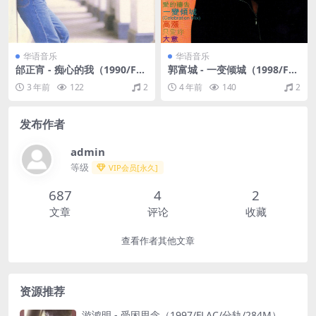
华语音乐
华语音乐
邰正宵 - 痴心的我（1990/FL
郭富城 - 一变倾城（1998/FL
AC/分轨/250M）
AC/分轨/287M）
3 年前
122
2
4 年前
140
2
发布作者
admin
等级
VIP会员[永久]
687
4
2
文章
评论
收藏
查看作者其他文章
资源推荐
游鸿明 - 受困思念（1997/FLAC/分轨/284M）