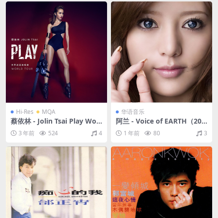
Hi-Res
MQA
华语音乐
蔡依林 - Jolin Tsai Play Worl
阿兰 - Voice of EARTH（200
d Tour (Live)（2018/FLAC/
9/FLAC/分轨/496M）
3 年前
524
4
1 年前
80
3
分轨/1.37G）(MQA/24bit/48
kHz)