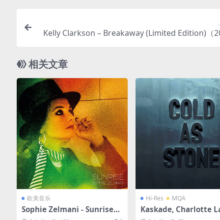
Kelly Clarkson – Breakaway (Limited Edition)（2
LAC/分轨/5
相关文章
欧美音乐
Hi-Res
MQA
Sophie Zelmani - Sunrise
Kaskade, Charlotte 
（2019/FLAC/分轨/186M）
nce - Cold as Stone (