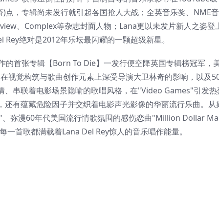
焦(娇)点，专辑尚未发行就引起各国抢人大战；全英音乐奖、NME
view、Complex等杂志封面人物；Lana更以未发片新人之姿
l Rey绝对是2012年乐坛最闪耀的一颗超级新星。
nem阿姆)合作的首张专辑【Born To Die】一发行便空降英国专辑榜冠军
ana在视觉构筑与歌曲创作元素上深受导演大卫林奇的影响，以及5
串联着电影场景隐喻的歌唱风格，在"Video Games"引发
，还有蕴藏危险因子并交织着电影声光影像的华丽流行乐曲。从
、弥漫60年代美国流行情歌氛围的感伤恋曲"Million Dollar M
em"，每一首歌都满载着Lana Del Rey惊人的音乐唱作能量。