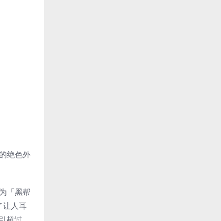
华的绝色外
容她为「黑帮
了让人耳
吸引超过