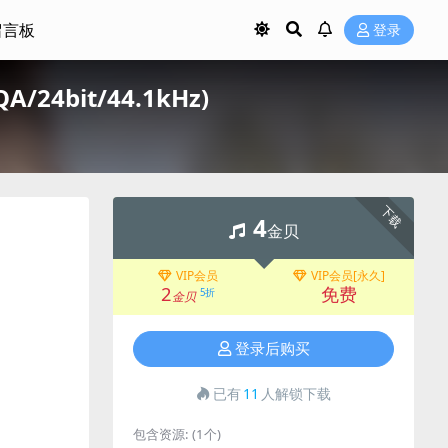
留言板
登录
A/24bit/44.1kHz)
下载
4
金贝
VIP会员
VIP会员[永久]
2
免费
5折
金贝
登录后购买
已有
11
人解锁下载
包含资源:
(1个)