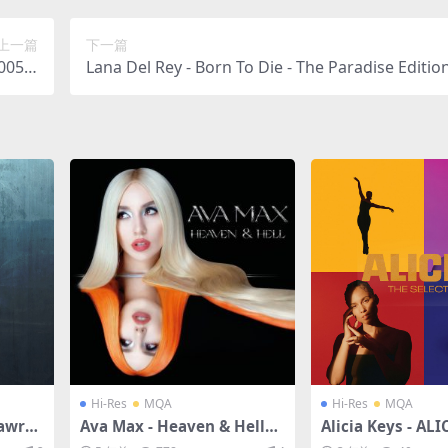
上一篇
下一篇
005/F
Lana Del Rey - Born To Die - The Paradise Editi
41M）
12/FLAC/分轨/610M）
Hi-Res
MQA
Hi-Res
MQA
Lawre
Ava Max - Heaven & Hell
Alicia Keys - ALI
Remix
（2020/FLAC/分轨/573M）
lects（2021/FL