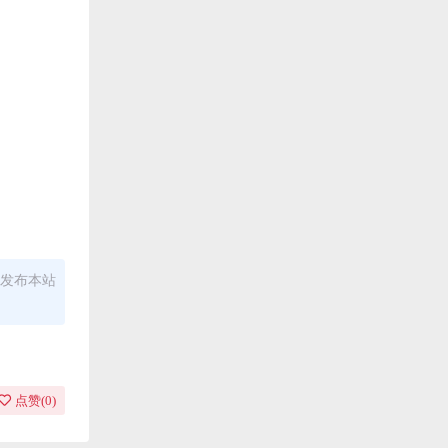
发布本站
点赞(
0
)