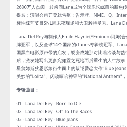
2690万人点阅，转瞬间Lana成为全球乐坛瞩目的新
提名；演唱会甫开卖就售罄；告示牌、NME、Q、Inter
标性综艺节目SNL周末夜现场和大卫赖特曼秀。Lana De
Lana Del Rey与制作人Emile Haynie(*Emi
牌亚军，以及全球14个国家的iTunes专辑榜冠军。L
国黑白电影原声带的启发，蜕变成她那对比着冷淡与热情、
后，激发她写出更多宛如置之死地而后重生的人生故事
星詹姆斯狄恩形象衍生而出的叛逆爱恋大作"Blue Jeans"
美妙的"Lolita"、闪动嘻哈神采的"National Anth
专辑曲目：
01 - Lana Del Rey - Born To Die
02 - Lana Del Rey - Off To The Races
03 - Lana Del Rey - Blue Jeans