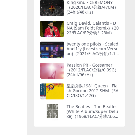
King Gnu - CEREMONY
（2020/FLAC/分轨/476M）
(24bit/48kHz)
Craig David, Galantis - D
NA (Sam Feldt Remix)（20
22/FLAC/EP分轨/123M）
(MQA/24bit/44.1kHz)
twenty one pilots - Scaled
And Icy (Livestream Versi
on)（2021/FLAC/分轨/1.15
G）(MQA/24bit/48kHz)
Passion Pit - Gossamer
（2012/FLAC/分轨/0.99G）
(24bit/96kHz)
皇后乐队1981 Queen - Fla
sh Gordon 2012 SHM（SA
CD/ISO/1.42G）
The Beatles - The Beatles
(White Album/Super Delu
xe)（1968/FLAC/分轨/3.69
G）(MQA/24bit/48kHz)