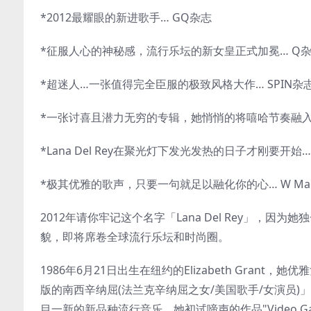
*2012最耀眼的新进歌手… GQ杂志
*征服人心的神秘感，流行乐坛的新女皇正式加冕… Q
*超迷人…一张值得完全臣服的极致风格大作… SPIN杂
*一张讨喜且潜力无穷的专辑，她悄悄的将嘻哈节奏融入
*Lana Del Rey在聚光灯下发光发热的日子才刚要开始… 
*极其优雅的歌声，只要一句就足以融化你的心… W Maga
2012年请你牢记这个名字「Lana Del Rey」
貌，即将席卷全球流行乐坛和时尚圈。
1986年6月21日出生在纽约的Elizabeth Grant
版的南西辛纳屈(法兰克辛纳屈之女/美国歌手/女演员
目一新的新品种流行音乐。她初试啼声的作品"Video G