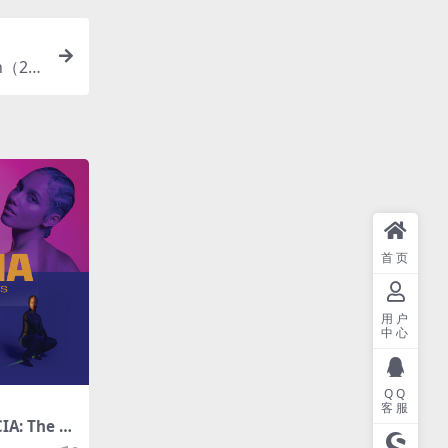
on（20
首页
用户
中心
QQ
客服
CIA: The Se
AC/分轨/293