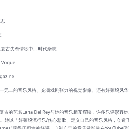
杂志
志
复古失恋情歌中… 时代杂志
Vogue
zine
，因为她独一无二的音乐风格、充满戏剧张力的视觉影像、还有好莱坞风
，她优雅复古的艺名Lana Del Rey与她的音乐相互辉映，许多乐评形
)」。她以「好莱坞流行乐/伤心悲歌」定义自己的音乐风格，创造
ames"获得压倒性的好评，自制自导的音乐录影带在YouTube