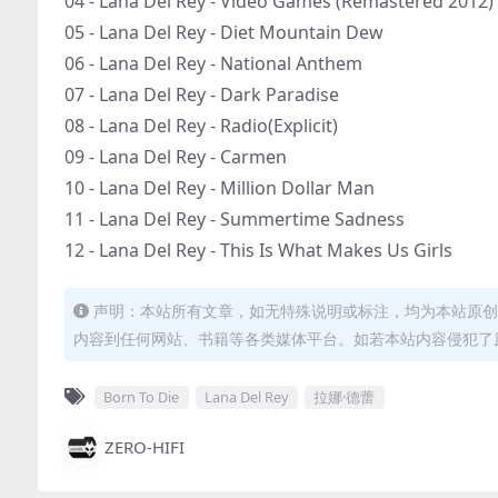
04 - Lana Del Rey - Video Games (Remastered 2012)
05 - Lana Del Rey - Diet Mountain Dew
06 - Lana Del Rey - National Anthem
07 - Lana Del Rey - Dark Paradise
08 - Lana Del Rey - Radio(Explicit)
09 - Lana Del Rey - Carmen
10 - Lana Del Rey - Million Dollar Man
11 - Lana Del Rey - Summertime Sadness
12 - Lana Del Rey - This Is What Makes Us Girls
声明：本站所有文章，如无特殊说明或标注，均为本站原创
内容到任何网站、书籍等各类媒体平台。如若本站内容侵犯了
Born To Die
Lana Del Rey
拉娜·德蕾
ZERO-HIFI