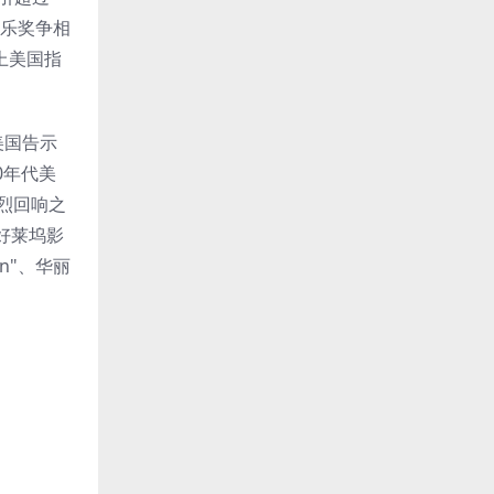
音乐奖争相
登上美国指
，美国告示
0年代美
热烈回响之
好莱坞影
an"、华丽