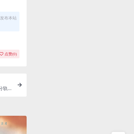
发布本站
点赞(
0
)
分轨/3