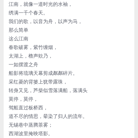
江南，就像一道时光的水袖，
绣满一千个春天。
我们的歌，以音为舟，以声为马，
那么简单
这么江南
春歌破雾，紫竹缠烟，
太湖上，橹声欸乃，
一如摆渡之舟
船影将琉璃天幕剪成粼粼碎片。
采红菱的背篓上犹带露珠，
转身又见，芦柴似雪落满船，落满头
莫停，莫停，
驾船直过板桥西，
道不尽的情思，晕染了归人的流年。
无锡巷中蒸腾茶雾；
西湖波里掩映塔影。