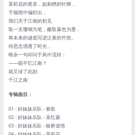
茉莉花的尾音，如刺绣的针脚，
于烟雨中编织出，
我们关于江南的初见
取一支珊瑚为笔，蘸取暮色为墨，
将未来的谜底写进泛黄的竹简。
待思念洇透了时光，
唯余一句叩问于风中流转：
——能不忆江南？
就又绿了此刻
千江之南
专辑曲目：
01 - 好妹妹乐队 - 春歌
02 - 好妹妹乐队 - 采红菱
03 - 好妹妹乐队 - 板桥道情
04 - 好妹妹乐队 - 茉莉花