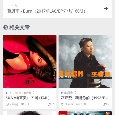
下一篇
蔡恩雨 - Burn（2017/FLAC/EP分轨/160M）
相关文章
Hi-Res
日韩音乐
华语音乐
SUNMI(宣美) - 꼬리 (TAIL)
巫启贤 - 我是你的（1998/FL
（2021/FLAC/EP分轨/86.9
AC/分轨/305M）
2 年前
63
2
3 年前
150
2
M）(24bit/48kHz)