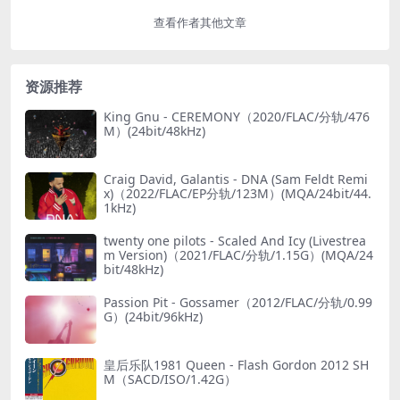
查看作者其他文章
资源推荐
King Gnu - CEREMONY（2020/FLAC/分轨/476
M）(24bit/48kHz)
Craig David, Galantis - DNA (Sam Feldt Remi
x)（2022/FLAC/EP分轨/123M）(MQA/24bit/44.
1kHz)
twenty one pilots - Scaled And Icy (Livestrea
m Version)（2021/FLAC/分轨/1.15G）(MQA/24
bit/48kHz)
Passion Pit - Gossamer（2012/FLAC/分轨/0.99
G）(24bit/96kHz)
皇后乐队1981 Queen - Flash Gordon 2012 SH
M（SACD/ISO/1.42G）