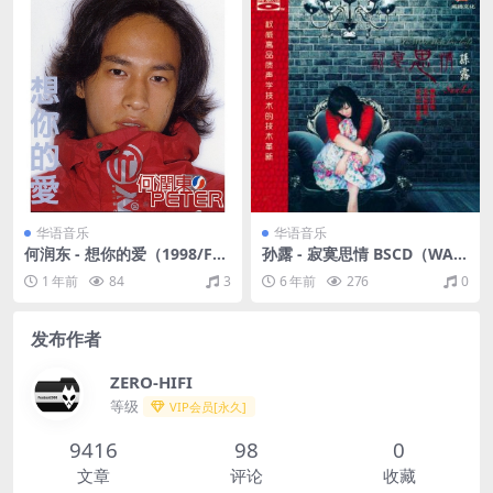
华语音乐
华语音乐
何润东 - 想你的爱（1998/FL
孙露 - 寂寞思情 BSCD（WAV
AC/分轨/284M）
+CUE/整轨/585M）
1 年前
84
3
6 年前
276
0
发布作者
ZERO-HIFI
等级
VIP会员[永久]
9416
98
0
文章
评论
收藏