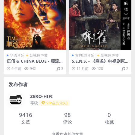
华语音乐
影视原声带
古典[纯音乐]
影视原声带
伍佰 & CHINA BLUE - 顺流逆
S.E.N.S. - 《麻雀》电视剧原
流电影原声带（2000/FLAC/
声带 Sparrow（2019/FLAC/
6 年前
942
3
11 月前
128
2
分轨/325M）
分轨/191M）
发布作者
ZERO-HIFI
等级
VIP会员[永久]
9416
98
0
文章
评论
收藏
查看作者其他文章