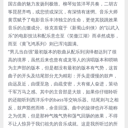
国古曲的魅力发扬到极致。柳琴短笛洋琴共奏，二胡古
筝琵琶齐鸣，或悲愤或深沉，有深情有迷惘。音乐大师
黄霑赋予了电影音乐丰沛独立的生命，更使其脱跳效果
音乐的点缀成分。徐克首窥于《新蜀山剑侠》的“以武入
乐”的电影技法和配乐意念至《笑傲江湖》而卓然成形，
而至《黄飞鸿系列》则已浑沌圆满。
“男儿当自强”最初版本的歌曲从配乐到演绎都达到了很
高的境界，虽然后来也曾有成龙等人的演唱版本和唢呐
为主声部的版本，但是都没有最初的版本有气势，这首
曲子的开头及结尾部分尤为精彩：开头是缓慢的鼓声，
由远及近，由缓至急，由疏变密，大有催人奋进，策动
千军万马之感。其中的主音部是大鼓，如果你仔细聆听
的还能听到西洋乐中的bass等交响乐器。结尾则与之相
反，鼓声豁然而终，余音回荡。曲中的旋律也许不能称
之为优美，但是那种气魄气势和荡气回肠的效果，不得
不让人惊异于我们祖先的音乐成就。这是我所听过的所