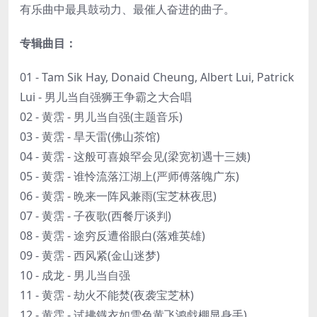
有乐曲中最具鼓动力、最催人奋进的曲子。
专辑曲目：
01 - Tam Sik Hay, Donaid Cheung, Albert Lui, Patrick
Lui - 男儿当自强狮王争霸之大合唱
02 - 黄霑 - 男儿当自强(主题音乐)
03 - 黄霑 - 旱天雷(佛山茶馆)
04 - 黄霑 - 这般可喜娘罕会见(梁宽初遇十三姨)
05 - 黄霑 - 谁怜流落江湖上(严师傅落魄广东)
06 - 黄霑 - 晩来一阵风兼雨(宝芝林夜思)
07 - 黄霑 - 子夜歌(西餐厅谈判)
08 - 黄霑 - 途穷反遭俗眼白(落难英雄)
09 - 黄霑 - 西风紧(金山迷梦)
10 - 成龙 - 男儿当自强
11 - 黄霑 - 劫火不能焚(夜袭宝芝林)
12 - 黄霑 - 试拂鐡衣如雪色黄飞鸿戯棚显身手)