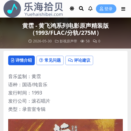
登录
黄霑 - 黄飞鸿系列电影原声精装版
（1993/FLAC/分轨/275M）
2026-05-30
影视原声带
58
0
详情介绍
常见问题
评论建议
音乐监制：黄霑
语种：国语/纯音乐
发行时间：1993
发行公司：滚石唱片
类型：录音室专辑