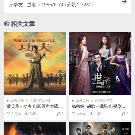
张学友 - 过客（1995/FLAC/分轨/272M）
相关文章
华语音乐
古典[纯音乐]
华语音乐
影视原声带
黄英华 - 功夫 电影原声大碟
杨宗纬, 胡歌 - 猎场 电视剧原
[美版]（2004/CUE+WAV/整
声带（2017/FLAC/EP分轨/3
8 月前
245
3
4 年前
142
2
轨/532M）
9.3M）