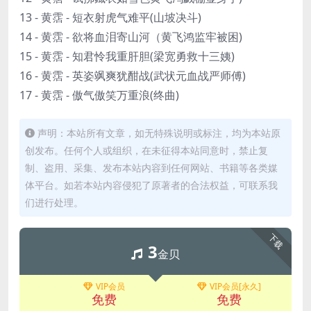
13 - 黄霑 - 短衣射虎气难平(山坡决斗)
14 - 黄霑 - 欲将血泪寄山河（黄飞鸿监牢被困)
15 - 黄霑 - 知君怜我重肝胆(梁宽勇救十三姨)
16 - 黄霑 - 英姿飒爽犹酣战(武状元血战严师傅)
17 - 黄霑 - 傲气傲笑万重浪(终曲)
声明：本站所有文章，如无特殊说明或标注，均为本站原
创发布。任何个人或组织，在未征得本站同意时，禁止复
制、盗用、采集、发布本站内容到任何网站、书籍等各类媒
体平台。如若本站内容侵犯了原著者的合法权益，可联系我
们进行处理。
下载
3
金贝
VIP会员
VIP会员[永久]
免费
免费