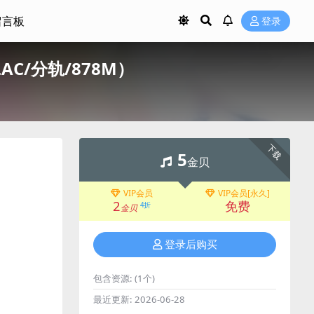
留言板
登录
FLAC/分轨/878M）
下载
5
金贝
VIP会员
VIP会员[永久]
2
免费
4折
金贝
登录后购买
包含资源:
(1个)
最近更新:
2026-06-28