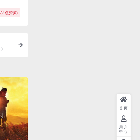
点赞(
0
)
M）
首页
用户
中心