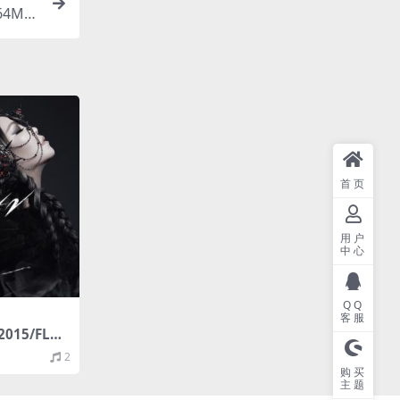
764M）
首页
用户
中心
QQ
客服
015/FLA
2
购买
主题