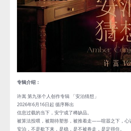
专辑介绍：
许嵩 第九张个人创作专辑 「安泊猜想」
2026年6月16日起 循序释出
信息过载的当下，安宁成了稀缺品。
被算法投喂，被期待塑形，被推着走——喧嚣之下，心
安泊，不是歇下来，是稳，是不被卷走，是定得住。