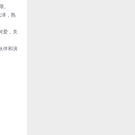
限。
光泽，熟
何爱，关
伙伴和演