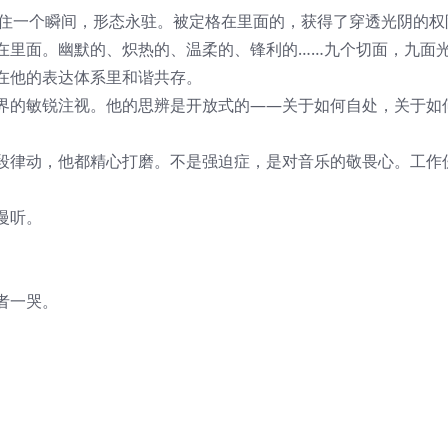
裹住一个瞬间，形态永驻。被定格在里面的，获得了穿透光阴的权
在里面。幽默的、炽热的、温柔的、锋利的……九个切面，九面
在他的表达体系里和谐共存。
界的敏锐注视。他的思辨是开放式的——关于如何自处，关于如
段律动，他都精心打磨。不是强迫症，是对音乐的敬畏心。工作
慢听。
者一哭。