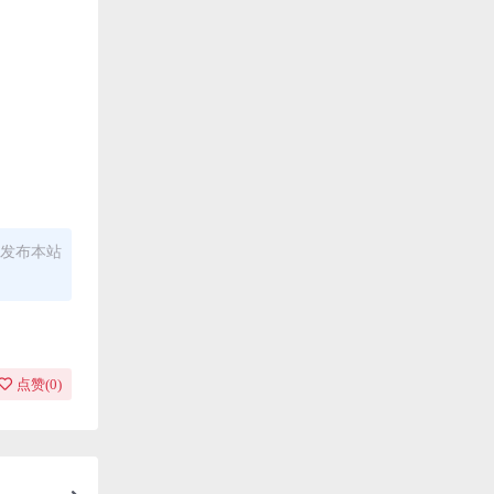
发布本站
点赞(
0
)