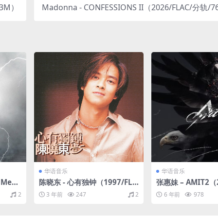
73M）
Madonna - CONFESSIONS II（2026/FLAC/分轨/
(24bit/44.1kHz)
华语音乐
华语音乐
Meta
陈晓东 - 心有独钟（1997/FLA
张惠妹 – AMIT2（2
/183
C/分轨/282M）
C/分轨/270M）
2
3 年前
247
2
6 年前
978