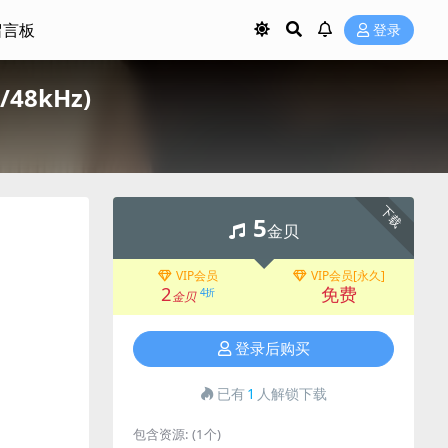
留言板
登录
48kHz)
下载
5
金贝
VIP会员
VIP会员[永久]
2
免费
4折
金贝
登录后购买
已有
1
人解锁下载
包含资源:
(1个)