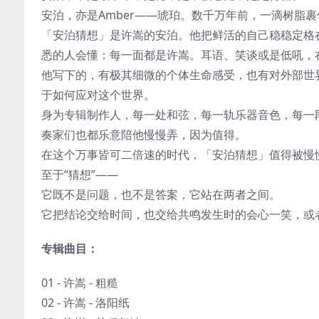
安泊，亦是Amber——琥珀。数千万年前，一滴树脂
「安泊猜想」是许嵩的安泊。他把鲜活的自己稳稳定格
悉的人会懂：每一面都是许嵩。耳语、笑谈或是低吼，
他写下的，有极其细微的个体生命感受，也有对外部世
于如何应对这个世界。
身为专辑制作人，每一处和弦，每一轨乐器音色，每一
奏家们也都乐意陪他慢慢弄，因为值得。
在这个万事皆可二倍速的时代，「安泊猜想」值得被慢
至于“猜想”——
它既不是问题，也不是答案，它站在两者之间。
它把结论交给时间，也交给共鸣发生时的会心一笑，或
专辑曲目：
01 - 许嵩 - 粗糙
02 - 许嵩 - 洛阳纸