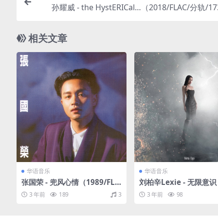
孙耀威 - the HystERICal…（2018/FLAC/分轨/1
相关文章
华语音乐
华语音乐
张国荣 - 兜风心情（1989/FLA
刘柏辛Lexie - 无限意识 
C/分轨/261M）
Ego（2019/FLAC/分轨
3 年前
189
3
3 年前
98
M）