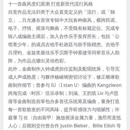
十一首曲风变幻莫测 打造新世代流行风格
自觉作品无法归类于大众直觉定义的「流行」或「独
立」，吕允遂在首张专辑中大玩各种曲风，横跨民谣、
电子、抒情、摇滚与舞曲，不受既有标籤定位。完成专
辑八成编曲主调后，加入合作乐手发挥所长，包括「公
馆青少年」的成员吉他手杜政廷与鼓手陈楷杰、吉他手
吕理钧、金旋奖最佳乐手贝斯手钟慕捷等同辈音乐人助
阵，为作品点缀出灵动色彩。
此外，金曲制作人钟成虎担任监制及配唱统筹，引导完
成人声成熟度；与夥伴杨峻纲密切讨论下，修正雕琢歌
曲制作细节；曾参与 IU〈I stan U〉编曲的 Kangziwon
跨海完成〈时区〉弦乐录制；刘涵、王韵筑 Liv 与卢思
蒨等金曲制造前辈包办多首弦乐统筹及编曲，量身打造
每一首歌散发的不同风味，提升听感张力与细腻性；许
庭肇 TJ 在〈自由装甲〉施放摇滚金属力量，激昂而直抵
人心；后期则交付曾合作 Justin Bieber、Billie Eilish 等