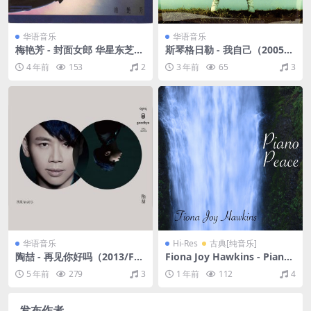
华语音乐
华语音乐
梅艳芳 - 封面女郎 华星东芝版
斯琴格日勒 - 我自己（2005/F
1990 [WAV+CUE/整轨/465
LAC/分轨/362M）
4 年前
153
2
3 年前
65
3
M]
华语音乐
Hi-Res
古典[纯音乐]
陶喆 - 再见你好吗（2013/FL
Fiona Joy Hawkins - Piano
AC/分轨/342M）
Peace（2018/SACD/ISO/1.6
5 年前
279
3
1 年前
112
4
G）
发布作者