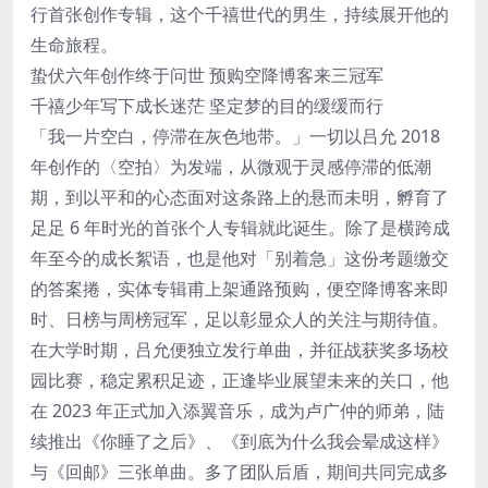
行首张创作专辑，这个千禧世代的男生，持续展开他的
生命旅程。
蛰伏六年创作终于问世 预购空降博客来三冠军
千禧少年写下成长迷茫 坚定梦的目的缓缓而行
「我一片空白，停滞在灰色地带。」一切以吕允 2018
年创作的〈空拍〉为发端，从微观于灵感停滞的低潮
期，到以平和的心态面对这条路上的悬而未明，孵育了
足足 6 年时光的首张个人专辑就此诞生。除了是横跨成
年至今的成长絮语，也是他对「别着急」这份考题缴交
的答案捲，实体专辑甫上架通路预购，便空降博客来即
时、日榜与周榜冠军，足以彰显众人的关注与期待值。
在大学时期，吕允便独立发行单曲，并征战获奖多场校
园比赛，稳定累积足迹，正逢毕业展望未来的关口，他
在 2023 年正式加入添翼音乐，成为卢广仲的师弟，陆
续推出《你睡了之后》、《到底为什么我会晕成这样》
与《回邮》三张单曲。多了团队后盾，期间共同完成多