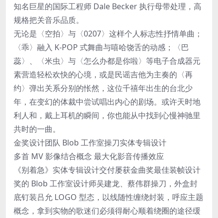
知名巨星的国际工程师 Dale Becker 执行母带处理，高
规格把关音乐品质。
无论是〈空拍〉与〈0207〉这样个人标志性抒情单曲；
〈乖〉融入 K-POP 式舞曲与嘻哈饶舌的动感；〈巴
蕊〉、〈米虫〉与〈怎么办都是你啦〉等电子合成器元
素营造轻松欢快的心境，或是民谣吉他为主奏的〈再
约〉弹出关系分别的怅然，这位千禧年出生的台北少
年，在变幻的体裁中尝试唱出内心的剧场。或许天时地
利人和，戴上耳机的瞬间，你也能从中找到心慢神驰里
共时的一曲。
金奖设计团队 Blob 工作室操刀实体专辑设计
多首 MV 影像结合概念 最大化影音传播效应
《别着急》实体专辑设计交付屡获金曲奖最佳装帧设计
奖的 Blob 工作室设计师吴建龙、蔡伟群操刀，外盒封
底钉装吕允 LOGO 型态，以线随性缠绕封装，呼应主题
概念，拿到实物的歌迷们必须得耐心顺着绕圈的途径缓