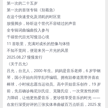
第一次的二十五岁
第一次的首张专辑《别着急》
在这个快速变化及消耗的时区里
放慢脚步，聆听这个世代不容错过的声音
全专辑词曲编曲投入参与
千禧世代目光写慢活心境
11 首歌里，充满对成长的想像与体悟
不知不觉间，便迎来另一片光的风景
2025.08.27 慢慢发行
《关于吕允》
吕允，台北人，2000 年生。妈妈是音乐老师，6 岁学钢
琴，国小开始向同学乱哼编唱。拥有跆拳道黑带并喜欢
棒球，小时候志愿当运动员。高中开始音乐创作，19 岁
前，先后确诊梅尼尔氏症、克隆氏症，一次突发性的听
力障碍，让他更热爱音乐，更珍惜享受音乐的时光 ——
在发行深受好评的三张实体单曲破百万点听后，2025 发