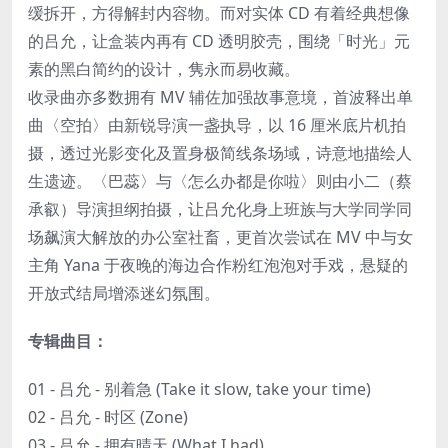
缓拆开，方得解封内容物。而对实体 CD 有着经典想像
的吕允，让盒装内再有 CD 透明胶壳，围绕「时光」元
素的黑白简约的设计，隽永而易收藏。
收录曲亦多数拥有 MV 辅佐加强故事意境，首波释出单
曲〈空拍〉由新锐导演一盏执导，以 16 厘米底片机拍
摄，透过光影变化及置身极简线条场域，诗意地描绘人
生遗迹。〈巴蕊〉与〈怎么办都是你啦〉则由小二（蔡
承叡）导演担纲拍摄，让吕允化身上班族与大学同学同
场飙演大解放的办公室社畜，更首次尝试在 MV 中与女
主角 Yana 于夜晚的海边合作粉红泡泡对手戏，悬疑的
开放式结局增添迷幻氛围。
专辑曲目：
01 - 吕允 - 别着急 (Take it slow, take your time)
02 - 吕允 - 时区 (Zone)
03 - 吕允 - 拥有晴天 (What I had)