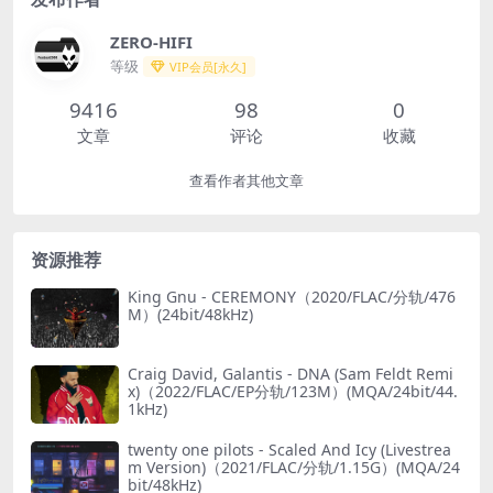
ZERO-HIFI
等级
VIP会员[永久]
9416
98
0
文章
评论
收藏
查看作者其他文章
资源推荐
King Gnu - CEREMONY（2020/FLAC/分轨/476
M）(24bit/48kHz)
Craig David, Galantis - DNA (Sam Feldt Remi
x)（2022/FLAC/EP分轨/123M）(MQA/24bit/44.
1kHz)
twenty one pilots - Scaled And Icy (Livestrea
m Version)（2021/FLAC/分轨/1.15G）(MQA/24
bit/48kHz)