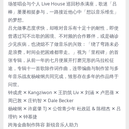
场签唱会与个人 Live House 巡回秒杀满座，歌迷「吕
棒」屡屡相挺参与，一路接近他心中「想以音乐维生」
的梦想。
吕允做事态度求快，却唯对音乐有十足十的耐性，即使
曾遇过写不出歌的困境、不对频的合作夥伴，或是确诊
少见疾病，也浇熄不了做音乐的兴致：「绕了弯路未必
是浪费，时间会把困难都带走。」视为「里程碑」的首
张专辑，从前一年的七月便展开打磨完形的马拉松征
途，专辑十一首歌除作词作曲，连带编曲与制作皆与多
年音乐战友杨峻纲共同完成，雏形存在多年的作品终于
问世。
钟成虎 ✕ Kangziwon ✕ 王韵筑 Liv ✕ 刘涵 ✕ 卢思蒨 ✕
周已敦 ✕ 庄钧智 ✕ Dale Becker
杨峻纲 ✕ 许庭肇 TJ ✕ 公馆青少年 杜政廷 & 陈楷杰 ✕ 吕
理钧 ✕ 钟慕捷
跨海金曲制作阵容 新锐音乐人助力