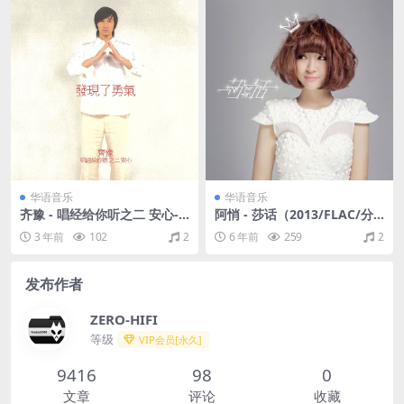
华语音乐
华语音乐
齐豫 - 唱经给你听之二 安心-
阿悄 - 莎话（2013/FLAC/分
发现了勇气（2004/FLAC/EP
轨/291M）
3 年前
102
2
6 年前
259
2
分轨/300M）
发布作者
ZERO-HIFI
等级
VIP会员[永久]
9416
98
0
文章
评论
收藏