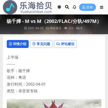
登录
杨千嬅 - M vs M（2002/FLAC/分轨/497M）
2021-04-25
华语音乐
222
0
详情介绍
常见问题
评论建议
上半场
-------
歌手：杨千嬅
语种：粤语
发行时间：2002-04-01
类型：录音室专辑