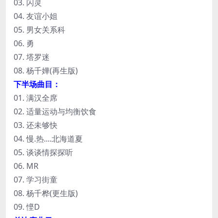
03. 闪灵
04. 友谊小姐
05. 男女关系科
06. 勇
07. 塔罗迷
08. 杨千嬅(再生版)
下半场曲目：
01. 满汉全席
02. 适量运动与均衡饮食
03. 还未够快
04. 慢.热....北海道夏
05. 谈谈情探探听
06. MR
07. 学习街童
08. 杨千桦(更生版)
09. 悭D