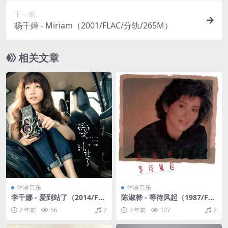
下一篇
杨千嬅 - Miriam（2001/FLAC/分轨/265M）
相关文章
华语音乐
华语音乐
李千娜 - 爱到站了（2014/FL
陈淑桦 - 等待风起（1987/FL
AC/分轨/221M）
AC/分轨/226M）
2 年前
56
2
3 年前
127
2