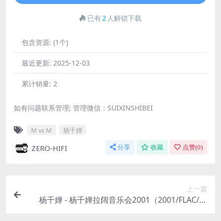
已有
2
人解锁下载
包含资源:
(1个)
最近更新:
2025-12-03
累计销量:
2
如有问题联系管理; 管理微信：SUIXINSHIBEI
M vs M
杨千嬅
ZERO-HIFI
分享
收藏
点赞(
0
)
上一篇
杨千嬅 - 杨千嬅拉阔音乐会2001（2001/FLAC/分
轨/751M）