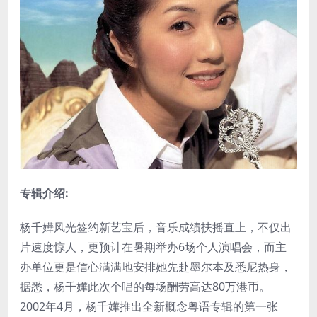
专辑介绍:
杨千嬅风光签约新艺宝后，音乐成绩扶摇直上，不仅出
片速度惊人，更预计在暑期举办6场个人演唱会，而主
办单位更是信心满满地安排她先赴墨尔本及悉尼热身，
据悉，杨千嬅此次个唱的每场酬劳高达80万港币。
2002年4月，杨千嬅推出全新概念粤语专辑的第一张