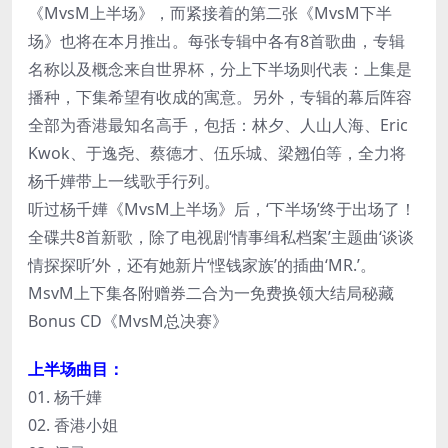
《MvsM上半场》，而紧接着的第二张《MvsM下半
场》也将在本月推出。每张专辑中各有8首歌曲，专辑
名称以及概念来自世界杯，分上下半场则代表：上集是
播种，下集希望有收成的寓意。另外，专辑的幕后阵容
全部为香港最知名高手，包括：林夕、人山人海、Eric
Kwok、于逸尧、蔡德才、伍乐城、梁翘伯等，全力将
杨千嬅带上一线歌手行列。
听过杨千嬅《MvsM上半场》后，‘下半场’终于出场了！
全碟共8首新歌，除了电视剧‘情事缉私档案’主题曲‘谈谈
情探探听’外，还有她新片‘悭钱家族’的插曲‘MR.’。
MsvM上下集各附赠券二合为一免费换领大结局秘藏
Bonus CD《MvsM总决赛》
上半场曲目：
01. 杨千嬅
02. 香港小姐