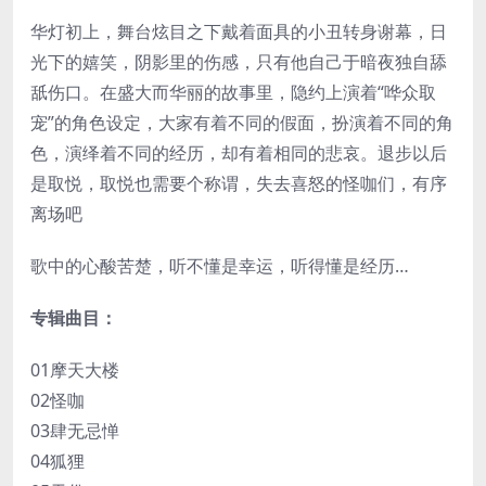
华灯初上，舞台炫目之下戴着面具的小丑转身谢幕，日
光下的嬉笑，阴影里的伤感，只有他自己于暗夜独自舔
舐伤口。在盛大而华丽的故事里，隐约上演着“哗众取
宠”的角色设定，大家有着不同的假面，扮演着不同的角
色，演绎着不同的经历，却有着相同的悲哀。退步以后
是取悦，取悦也需要个称谓，失去喜怒的怪咖们，有序
离场吧
歌中的心酸苦楚，听不懂是幸运，听得懂是经历…
专辑曲目：
01摩天大楼
02怪咖
03肆无忌惮
04狐狸