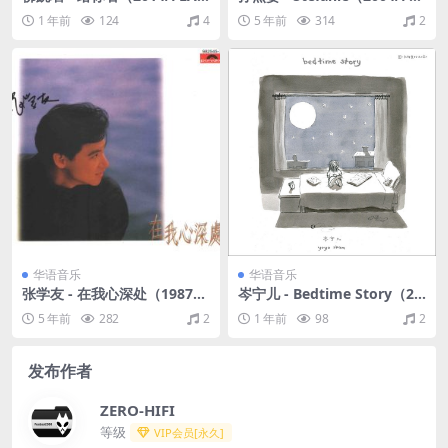
C/分轨/464M）(24bit/48kH
AC/分轨/286M）
1 年前
124
4
5 年前
314
2
z)
华语音乐
华语音乐
张学友 - 在我心深处（1987/C
岑宁儿 - Bedtime Story（20
UE+APE/整轨/265M）
20/FLAC/EP分轨/171M）
5 年前
282
2
1 年前
98
2
发布作者
ZERO-HIFI
等级
VIP会员[永久]