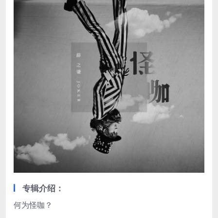
专辑介绍：
何为怪咖？