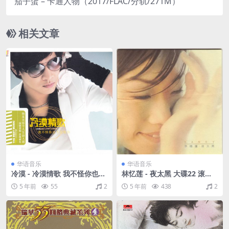
茄子蛋 – 卡通人物（2017/FLAC/分轨/271M）
相关文章
华语音乐
华语音乐
冷漠 - 冷漠情歌 我不怪你也不
林忆莲 - 夜太黑 大碟22 滚石
会恨你 深情柔和 浪漫磁性
台湾版 1996（WAV+CUE/整
5 年前
55
2
5 年前
438
2
（WAV+CUE/整轨/614M）
轨/499M）