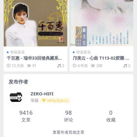
华语音乐
华语音乐
千百惠 - 瑞华33回馈典藏系列
邝美云 - 心曲 T113-02胶圈 19
流行篇 VOL.1（2002/FLAC/
89- [WAV+CUE/整轨/512M]
12 月前
51
2
4 年前
200
2
分轨/354M）
发布作者
ZERO-HIFI
等级
VIP会员[永久]
9416
98
0
文章
评论
收藏
查看作者其他文章