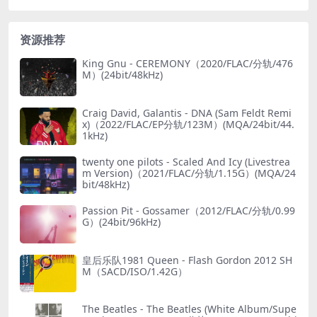
资源推荐
King Gnu - CEREMONY（2020/FLAC/分轨/476
M）(24bit/48kHz)
Craig David, Galantis - DNA (Sam Feldt Remi
x)（2022/FLAC/EP分轨/123M）(MQA/24bit/44.
1kHz)
twenty one pilots - Scaled And Icy (Livestrea
m Version)（2021/FLAC/分轨/1.15G）(MQA/24
bit/48kHz)
Passion Pit - Gossamer（2012/FLAC/分轨/0.99
G）(24bit/96kHz)
皇后乐队1981 Queen - Flash Gordon 2012 SH
M（SACD/ISO/1.42G）
The Beatles - The Beatles (White Album/Supe