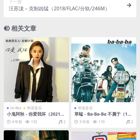
下一篇
汪苏泷 – 克制凶猛（2018/FLAC/分轨/246M）
相关文章
Hi-Res
华语音乐
华语音乐
小鬼阿秋 - 你爱我坏（2021/F
草蜢 - Ba-Ba-Ba 不属于（199
LAC/Single单曲/40M）(24bi
7/FLAC/分轨/277M）
4 年前
153
2
3 年前
110
2
t/48kHz)