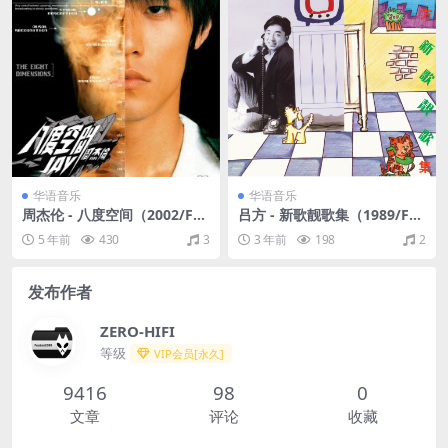
华语音乐
华语音乐
周杰伦 - 八度空间（2002/FL
吕方 - 新歌靓歌集（1989/FL
AC/分轨/283M）
AC/分轨/282M）
5 年前
430
3
3 年前
198
2
发布作者
ZERO-HIFI
等级
VIP会员[永久]
9416
98
0
文章
评论
收藏