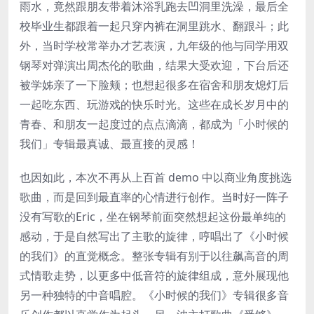
雨水，竟然跟朋友带着沐浴乳跑去凹洞里洗澡，最后全
校毕业生都跟着一起只穿内裤在洞里跳水、翻跟斗；此
外，当时学校常举办才艺表演，九年级的他与同学用双
钢琴对弹演出周杰伦的歌曲，结果大受欢迎，下台后还
被学姊亲了一下脸颊；也想起很多在宿舍和朋友熄灯后
一起吃东西、玩游戏的快乐时光。这些在成长岁月中的
青春、和朋友一起度过的点点滴滴，都成为「小时候的
我们」专辑最真诚、最直接的灵感！
也因如此，本次不再从上百首 demo 中以商业角度挑选
歌曲，而是回到最直率的心情进行创作。当时好一阵子
没有写歌的Eric，坐在钢琴前面突然想起这份最单纯的
感动，于是自然写出了主歌的旋律，哼唱出了《小时候
的我们》的直觉概念。整张专辑有别于以往飙高音的周
式情歌走势，以更多中低音符的旋律组成，意外展现他
另一种独特的中音唱腔。《小时候的我们》专辑很多音