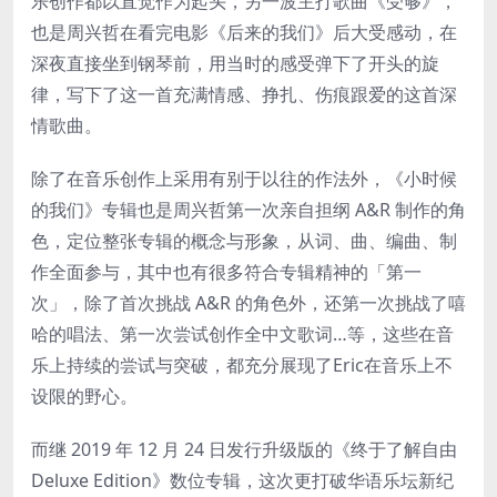
乐创作都以直觉作为起头，另一波主打歌曲《受够》，
也是周兴哲在看完电影《后来的我们》后大受感动，在
深夜直接坐到钢琴前，用当时的感受弹下了开头的旋
律，写下了这一首充满情感、挣扎、伤痕跟爱的这首深
情歌曲。
除了在音乐创作上采用有别于以往的作法外，《小时候
的我们》专辑也是周兴哲第一次亲自担纲 A&R 制作的角
色，定位整张专辑的概念与形象，从词、曲、编曲、制
作全面参与，其中也有很多符合专辑精神的「第一
次」，除了首次挑战 A&R 的角色外，还第一次挑战了嘻
哈的唱法、第一次尝试创作全中文歌词…等，这些在音
乐上持续的尝试与突破，都充分展现了Eric在音乐上不
设限的野心。
而继 2019 年 12 月 24 日发行升级版的《终于了解自由
Deluxe Edition》数位专辑，这次更打破华语乐坛新纪