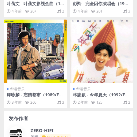
叶蒨文 - 叶蒨文影视金曲（19
彭羚 - 完全因你演唱会（199
92/FLAC/分轨/386M）
6/FLAC/分轨/414M）
4 年前
207
2
4 年前
201
3
华语音乐
华语音乐
谭咏麟 - 忘情都市（1989/FL
林志颖 - 今年夏天（1992/FL
AC/分轨/245M）
AC/分轨/267M）
3 年前
266
3
2 年前
125
2
发布作者
ZERO-HIFI
等级