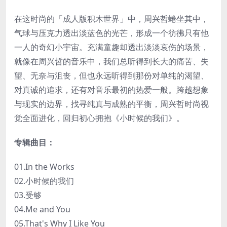
在这时尚的「成人版积木世界」中，周兴哲蜷坐其中，
气球与压克力透出淡蓝色的光芒，形成一个彷彿只有他
一人的奇幻小宇宙。充满童趣却透出淡淡哀伤的场景，
就像在周兴哲的音乐中，我们总听得到长大的痛苦、失
望、无奈与沮丧，但也永远听得到那份对单纯的渴望、
对真诚的追求，还有对音乐最初的热爱一般。跨越想象
与现实的边界，找寻纯真与成熟的平衡，周兴哲时尚视
觉全面进化，回归初心拥抱《小时候的我们》。
专辑曲目：
01.In the Works
02.小时候的我们
03.受够
04.Me and You
05.That's Why I Like You