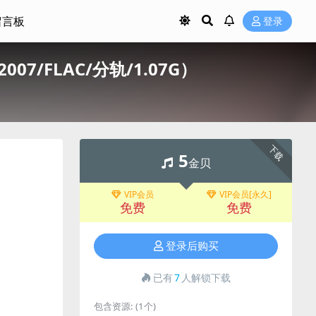
留言板
登录
（2007/FLAC/分轨/1.07G）
下载
5
金贝
VIP会员
VIP会员[永久]
免费
免费
登录后购买
已有
7
人解锁下载
包含资源:
(1个)