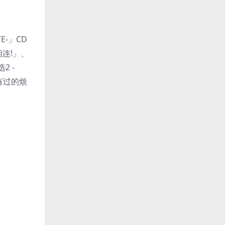
-」CD
相连!」、
2 -
有过的烦