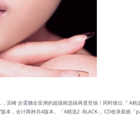
…，滨崎 步震撼全亚洲的超级精选辑再度登场！同时推出『 A精选
NLY版本，合计两种共4版本。「A精选2 -BLACK-」CD收录新曲「par