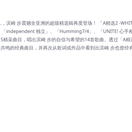
滨崎 步震撼全亚洲的超级精选辑再度登场！ 「A精选2 -WHITE
ndependent 独立」、「Humming7/4」、「UNITE! 心手
详的15精采曲目，唱出滨崎 步的自信与希望的14首歌曲。透过「A精选
与所有听众共鸣的经典曲目，并再次从歌词或作品中看到出滨崎 步也曾经