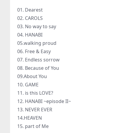
01. Dearest
02. CAROLS
03. No way to say
04. HANABI
05.walking proud
06. Free & Easy
07. Endless sorrow
08. Because of You
09.About You
10. GAME
11. is this LOVE?
12. HANABI ~episode II~
13. NEVER EVER
14.HEAVEN
15. part of Me