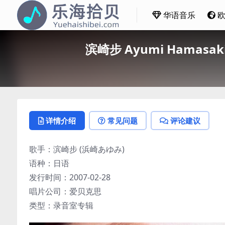
华语音乐
滨崎步 Ayumi Hamasaki 
详情介绍
常见问题
评论建议
歌手：滨崎步 (浜崎あゆみ)
语种：日语
发行时间：2007-02-28
唱片公司：爱贝克思
类型：录音室专辑