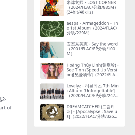
米津玄师 - LOST CORNER
（2024/FLAC/分轨/885M）
(24bit/48kHz)
aespa - Armageddon - Th
e 1st Album（2024/FLAC/
分轨/229M）
安室奈美恵 - Say the word
（2001/FLAC/EP分轨/100
M）
Hoàng Thùy Linh(黄垂玲) -
See Tình (Speed Up Versi
on)[见爱响铃]（2022/FLA
C/Single单曲/30.9M）(MQ
A/24bit/48kHz)
Lovelyz - 러블리즈 7th Min
i Album [Unforgettable]
（2020/FLAC/EP分轨/247
2-
M）(24bit/48kHz)
DREAMCATCHER (드림캐
t of
쳐) - [Apocalypse : Save u
s]（2022/FLAC/分轨/326
M）