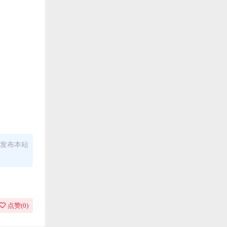
发布本站
点赞(
0
)