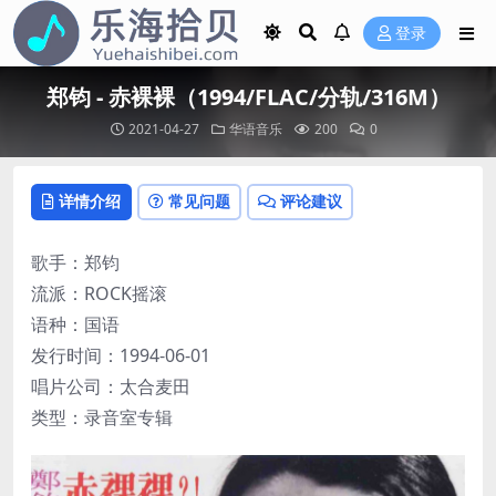
登录
郑钧 - 赤裸裸（1994/FLAC/分轨/316M）
2021-04-27
华语音乐
200
0
详情介绍
常见问题
评论建议
歌手：郑钧
流派：ROCK摇滚
语种：国语
发行时间：1994-06-01
唱片公司：太合麦田
类型：录音室专辑