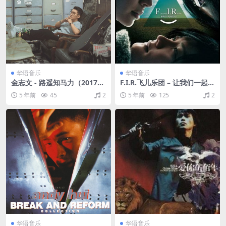
华语音乐
华语音乐
金志文 - 路遥知马力（2017/F
F.I.R.飞儿乐团 – 让我们一起微
LAC/EP分轨/77.8M）
笑吧（2009/FLAC/分轨/279
5 年前
45
2
5 年前
125
2
M）
华语音乐
华语音乐