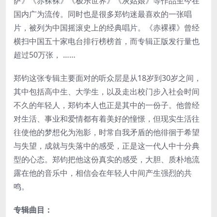
萨》《赤裸裸》《极乐世界》《灰姑娘》等作品至今在
国内广为流传。同时也是很多郑钧迷最喜欢的一张唱
片，被列为中国摇滚史上的经典唱片。《赤裸裸》曾经
横扫中国五十家电台排行榜榜首，而专辑正版发行量也
超过50万张， ……
郑钧这张专辑主要面对的听众层是从18岁到30岁之间，
其中包括高中生、大学生，以及走出校门步入社会时间
不久的年轻人，郑钧本人也正是其中的一份子。他曾经
对生活、事业和爱情都有着美好的憧憬，但现实生活往
往使他的梦想化为泡影，时常自我矛盾的他徘徊于希望
与失望，成就与失落中的感受，正是这一代人中十分典
型的心态。郑钧把他这份真实的感受，大胆、质朴地流
露在他的音乐中，相信会在年轻人中间产生强烈的共
鸣。
专辑曲目：