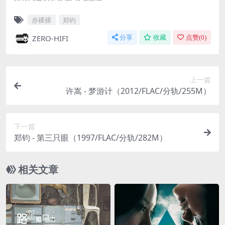
赤裸裸
郑钧
ZERO-HIFI
分享
收藏
点赞(
0
)
上一篇
许嵩 - 梦游计（2012/FLAC/分轨/255M）
下一篇
郑钧 - 第三只眼（1997/FLAC/分轨/282M）
相关文章