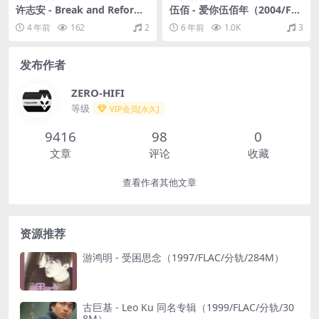
许志安 - Break and Reform
伍佰 - 爱你伍佰年（2004/FL
Collection（1991/FLAC/分
AC/分轨/1.3GB）
4 年前
162
2
6 年前
1.0K
3
轨/249M）
发布作者
ZERO-HIFI
等级
VIP会员[永久]
9416
98
0
文章
评论
收藏
查看作者其他文章
资源推荐
游鸿明 - 受困思念（1997/FLAC/分轨/284M）
古巨基 - Leo Ku 同名专辑（1999/FLAC/分轨/30
8M）