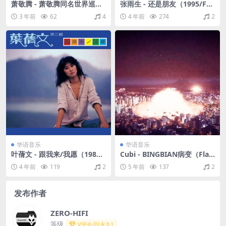
萧敬腾 - 萧敬腾同名世界巡迴
张雨生 - 还是朋友（1995/FL
演唱会香港红磡站 - 有一种精
AC/分轨/256M）
3 年前
62
4
4 年前
274
2
神叫萧敬腾（2012/FLAC/分
轨/766M）(MQA/16bit/44.1
kHz)
华语音乐
华语音乐
叶蒨文 - 跟我来/我愿（1981/
Cubi - BINGBIAN病变（Fla
FLAC/分轨/237M）
c/24.7M）
4 年前
119
2
5 年前
137
2
发布作者
ZERO-HIFI
等级
VIP会员[永久]