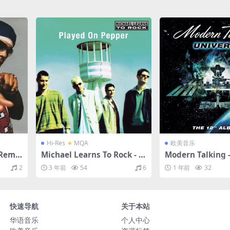
Hi-Res
MQA
欧美音乐
(Remi
Michael Learns To Rock - Pl
Modern Talking 
分轨/12
ayed on Pepper (2014 Rem
（2003/FLAC/分
2
3 年前
54
6
1 年前
32
aster)（1995/FLAC/分轨/82
7M）(MQA/24bit/48kHz)
快速导航
关于本站
华语音乐
个人中心