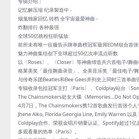
专辑介绍：
记忆解压缩 纪录製造中 -
烟鬼独家回忆 转档 全宇宙最爱神曲 -
炸翻排行 各种最强
全球50亿铁粉狂听猛放
前所未有唯一征服告示牌单曲榜冠军最屌EDM组合首张
魅力神曲集结创下全球超过50亿次串流点听数
以〈Roses〉、〈Closer〉等神曲缔造共六首电子/
格莱美奖「最佳舞曲录音」、全美音乐奖「最佳电子/
与传奇乐团Beatles和Bee Gees并列史上同时三首
专辑收录包括冠军主打〈Paris〉 、Coldplay站台〈Somet
The Chainsmokers处女大碟《Memories…Do Not
4月7日，The Chainsmokers携12首歌曲发行首张个人专
Jhene Aiko, Florida Georgia Line, Emil
Coldplay合作、荣获金唱片销量认证、Spotify超过1亿多
多观看量的热单《Paris》。