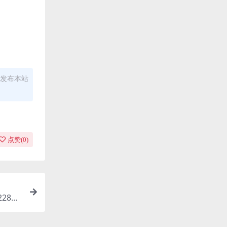
发布本站
点赞(
0
)
228