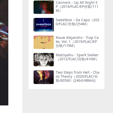
Cannons - Up All Night E
P（2014/FLAC/EP分轨/111
M）
Sweetbox – Da Capo（202
0/FLAC/分轨/254M）
Rauw Alejandro - Trap Ca
ke, Vol. 1（2019/FLAC/EP
分轨/179M）
Matisyahu - Spark Seeker
（2012/FLAC/分轨/416M）
Two Steps from Hell - Cha
os Theory（2020/FLAC/分
轨/605M）(24bit/48kHz)