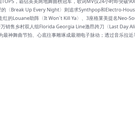
国TOP5，霸佔英美两地舞曲榜冠军，歌词MV仅24小时即突破90
k Up Every Night〉则追求Synthpop和Electro-Ho
ne助阵〈It Won`t Kill Ya〉、3座格莱美提名Neo-So
销售乡村双人组Florida Georgia Line激昂跨刀〈Last Day Al
去记忆淬鍊为最神舞曲节拍、心底往事雕琢成最潮电子脉动；透过音乐拉