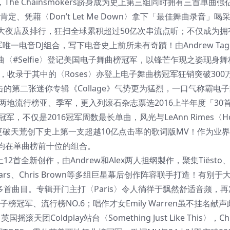
久，The Chainsmokers跻身成为史上第三组同时拥有三首单曲
定、凭藉〈Don’t Let Me Down〉拿下「最佳舞曲录音」喝
大夜店及排行，狂扫全球累积超过50亿次串流点听；不仅成为拥有
电音DJ组合，写下电音史上前所未有奇蹟！由Andrew Tagg
4年突破性单曲〈#Selfie〉登记美国电子舞曲榜冠军，以锋芒乍现之姿现身舞
军，收录于其中的〈Roses〉亦登上电子舞曲榜冠军狂销突破300
胜追击的第二张迷你专辑《Collage》气势更为猛烈，一口气称霸电
霸佔英美两地流行榜亚、季军，更入列滚石杂志票选2016上半年度「30
，不仅是2016冠军周数最长单曲，风光与LeAnn Rimes〈How
周)，更破天荒创下史上第一支超越10亿点击率的歌词版MV！作为业
均在单曲榜前十位的组合。
送上12首全新创作，由Andrew和Alex两人担纲製作，聚集Tiësto
ey Spears、Chris Brown等多组巨星幕后创作阵容联手打造！有别于
衔演绎多首曲目。专辑开门主打〈Paris〉令人徜徉于飘然舒适音频，
冠军、流行榜NO.6；唱作才女Emily Warren虽不挂名献
天团Coldplay站台〈Something Just Like This〉，Chr