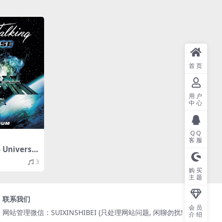
首页
用户
中心
QQ
客服
- Universe
轨/355M）
3
购买
主题
联系我们
会员
网站管理微信：SUIXINSHIBEI (只处理网站问题, 闲聊勿扰! )
介绍