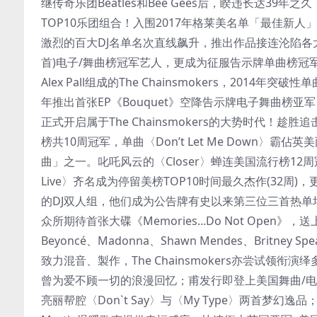
继传奇乐团Beatles和Bee Gees后，睽违长达39年之
TOP10乐团组合！入围2017年格莱美名单「最佳新人」肯
激烈的百大DJ名单名次直线飙升，推出作品接连沦陷各
首)电子/舞曲榜冠军艺人，更成为征服告示牌单曲榜冠军唯一
Alex Pall组成的The Chainsmokers，201
年推出首张EP《Bouquet》空降告示牌电子舞曲榜亚
正式开启属于The Chainsmokers的大势时代！趁
榜共10周冠军，单曲〈Don’t Let Me Down〉
曲」之一。叱吒风云的〈Closer〉蝉连美国流行榜12周冠军
Live〉齐名成为停留美榜TOP10时间最久杰作(32
的DJ双人组，他们成为公告牌有史以来第三位三首热单
众所期待首张大碟《Memories...Do Not Open》，
Beyoncé、Madonna、Shawn Mendes、Britn
致力混音、製作，The Chainsmokers亦尝试领
曾为爱不顾一切的浪漫回忆；甫发行即登上美国舞曲/电子榜
亮丽帮腔〈Don`t Say〉与〈My Type〉两首梦幻逸品；英国摇滚