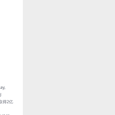
y,
与
V取得2亿