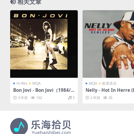
相关文章
Hi-Res
MQA
MQA
欧美音乐
Bon Jovi - Bon Jovi（1984/F
Nelly - Hot In Herre 
LAC/分轨/524M）(MQA/24b
xes)（2002/FLAC/EP
3 年前
162
5
2 年前
26
it/48kHz)
3M）