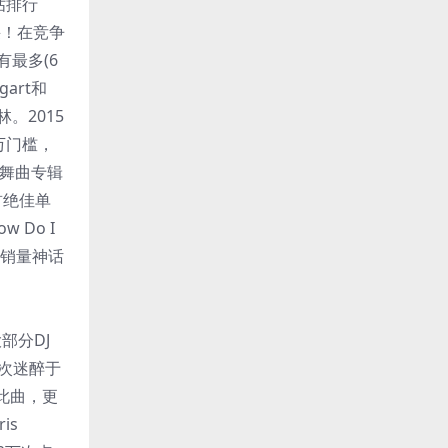
强佔排行
采！在竞争
最多(6
art和
林。2015
万门槛，
子舞曲专辑
首绝佳单
 Do I
界销量神话
、
大部分DJ
再次迷醉于
声此曲，更
is