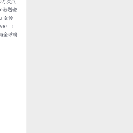
0万次点
use激烈碰
ul女伶
ive〉！
近与全球粉