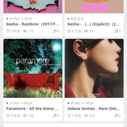
Hi-Res
MQA
欧美音乐
Kesha - Rainbow（2017/FL
Kesha - . (...) (Explicit)（202
AC/分轨/572M）(MQA/24bi
5/FLAC/分轨/760M）(16bit/
5 年前
170
4
6 月前
58
4
t/44.1kHz)
44.1kHz_24bit/48kHz)
Hi-Res
MQA
Hi-Res
MQA
Paramore - All We Know Is
Selena Gomez - Rare (Delu
Falling (Deluxe Edition)（2
xe)（2020/FLAC/分轨/618
3 年前
126
4
5 年前
203
6
005/FLAC/分轨/517M）(MQ
M）(MQA/24bit/44.1kHz)
A/24bit/44.1kHz)