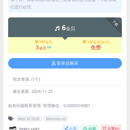
们进行处理。
下载
6
金贝
VIP会员
VIP会员[永久]
3
免费
5折
金贝
登录后购买
包含资源:
(1个)
最近更新:
2024-11-25
如有问题联系管理; 管理微信：SUIXINSHIBEI
Best of 2020
Monstercat
ZERO-HIFI
分享
收藏
点赞(
0
)