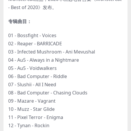
- Best of 2020》发布。
专辑曲目：
01 - Bossfight - Voices
02 - Reaper - BARRICADE
03 - Infected Mushroom - Ani Mevushal
04 - Au5 - Always in a Nightmare
05 - Au5 - Voidwalkers
06 - Bad Computer - Riddle
07 - Slushii - All I Need
08 - Bad Computer - Chasing Clouds
09 - Mazare - Vagrant
10 - Muzz - Star Glide
11 - Pixel Terror - Enigma
12 - Tynan - Rockin