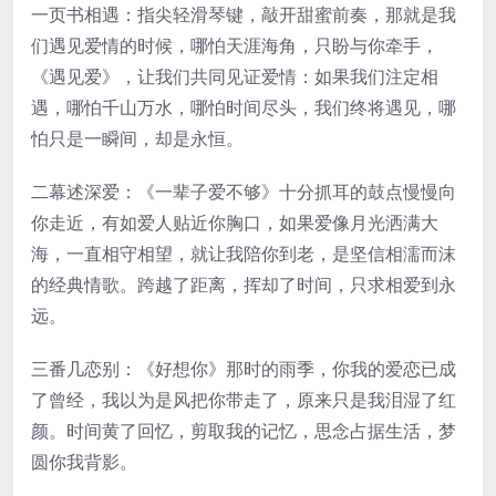
一页书相遇：指尖轻滑琴键，敲开甜蜜前奏，那就是我
们遇见爱情的时候，哪怕天涯海角，只盼与你牵手，
《遇见爱》，让我们共同见证爱情：如果我们注定相
遇，哪怕千山万水，哪怕时间尽头，我们终将遇见，哪
怕只是一瞬间，却是永恒。
二幕述深爱：《一辈子爱不够》十分抓耳的鼓点慢慢向
你走近，有如爱人贴近你胸口，如果爱像月光洒满大
海，一直相守相望，就让我陪你到老，是坚信相濡而沫
的经典情歌。跨越了距离，挥却了时间，只求相爱到永
远。
三番几恋别：《好想你》那时的雨季，你我的爱恋已成
了曾经，我以为是风把你带走了，原来只是我泪湿了红
颜。时间黄了回忆，剪取我的记忆，思念占据生活，梦
圆你我背影。