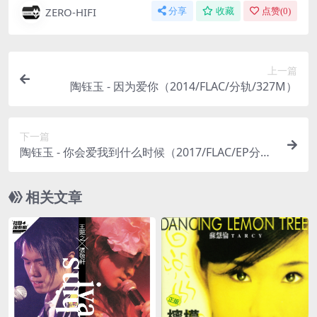
ZERO-HIFI
分享
收藏
点赞(
0
)
上一篇
陶钰玉 - 因为爱你（2014/FLAC/分轨/327M）
下一篇
陶钰玉 - 你会爱我到什么时候（2017/FLAC/EP分轨/
139M）
相关文章