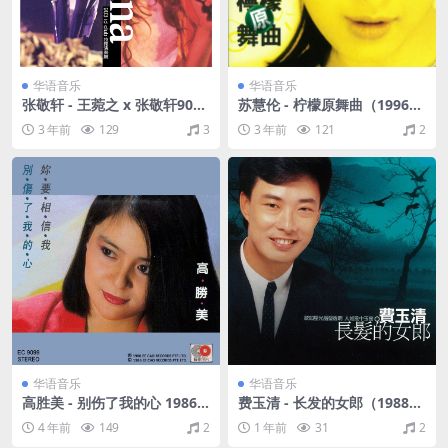
华语音乐
华语音乐
张敬轩 - 王菀之 x 张敬轩903 i
苏慧伦 - 柠檬原舞曲（1996/F
d club 拉阔演奏厅（2006/FL
LAC/EP分轨/177M）
3 年前
129
3
3 年前
121
2
AC/分轨/388M）
华语音乐
华语音乐
高胜美 - 别伤了我的心 1986
费玉清 - 长发的女郎（1988/F
[WAV+CUE/整轨/393M]
LAC/分轨/192M）
4 年前
149
2
1 年前
31
2