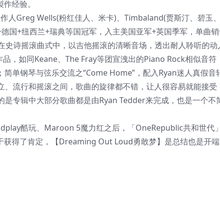
年製作经验。
作人Greg Wells(粉红佳人、米卡)、Timbaland(贾斯汀、碧玉
加拿大+德国+纽西兰+瑞典等国冠军，入主美国亚军+英国季军，单曲
tare”，在史诗摇滚曲式中，以吉他摇滚的清晰音场，透出耐人聆听的
”等作品，如同Keane、The Fray等团宣洩出的Piano Rock相似
感；简单钢琴与弦乐交流之“Come Home”，配入Ryan迷人真假
立、流行和摇滚之间，歌曲的旋律都不错，让人很容易就能接受
专辑中大部分歌曲都是由Ryan Tedder来完成，也是一个不
lay酷玩、Maroon 5魔力红之后，「OneRepublic共和世
获得了肯定，【Dreaming Out Loud勇敢梦】是总结也是开