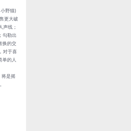
、小野猫)
销售更大破
动人声线；
音符；勾勒出
音转换的交
，对于喜
简单的人
代」将是摇
端。