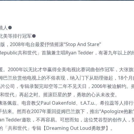
镜人●
北美等排行冠军●
2008年电台最爱抒情摇滚“Stop And Stare”
ublic共和世代」首脑兼主唱Ryan Tedder，有著九年以上
。2000年以无比才华赢得全美电视比赛词曲创作冠军，大张旗
姆巴兰欣赏他电视上的不俗表现，纳入门下从助理做起，18个月
a唱片公司，专辑录製完却空等二年不见天日，2006年被迫解约。
lic共和世代」再起之时。摇滚巨星的梦，勇敢的心从未改变。
佛洛佩兹、电音教父Paul Oakenfold、t.A.T.u.、希拉蕊等人
手拈来。然而在2007年重回提姆巴兰旗下，推出“Apologize抱歉
n Tedder邀歌，不再容易。可想而知，这位梵谷型的创作人，
世代」专辑【Dreaming Out Loud勇敢梦】。