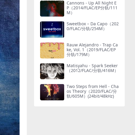
Cannons - Up All Night E
P（2014/FLAC/EP分轨/111
M）
Sweetbox – Da Capo（202
0/FLAC/分轨/254M）
Rauw Alejandro - Trap Ca
ke, Vol. 1（2019/FLAC/EP
分轨/179M）
Matisyahu - Spark Seeker
（2012/FLAC/分轨/416M）
Two Steps from Hell - Cha
os Theory（2020/FLAC/分
轨/605M）(24bit/48kHz)