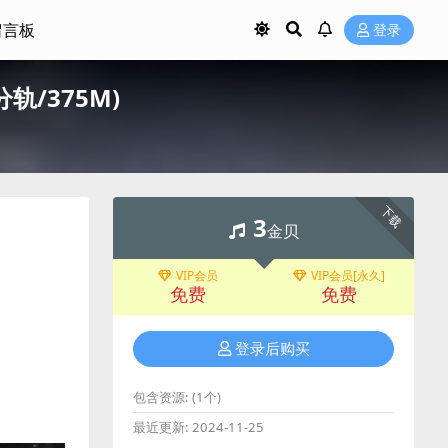
留言板
登录
/分轨/375M)
下载
3
金贝
VIP会员
VIP会员[永久]
免费
免费
登录后购买
包含资源:
(1个)
最近更新:
2024-11-25