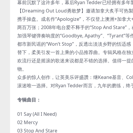
幕前沉默了这许多年，幕后Ryan Tedder已经拥有多
【Dreaming Out Loud勇敢梦】邀请加拿大炙手可热製
携手操盘。成名作“Apologize”，不仅登上澳洲+
两百万张；2008年电台爱不释手的“Stop And S
加强琴键弹奏响度的“Goodbye, Apathy”、“Tyrant
都市新民谣的“Won’t Stop”，反透出淡淡乡野的恬适
替下，柔美引发一首上乘的小品推荐曲。专辑风格在独
欢流行还是摇滚的歌迷来说都是不错的选择。值得一提的是
物。
众多的惊人创作，让英美乐评盛讚：继Keane基音、Coldp
滚迷唯一选择。对Ryan Tedder而言，九年的磨练，终于
专辑曲目：
01 Say (All I Need)
02 Mercy
03 Stop And Stare