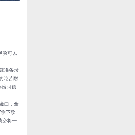
的经验可以
鼓准备录
的吃苦耐
摇滚阿信
排行金曲，全
”拿下欧
势必将一