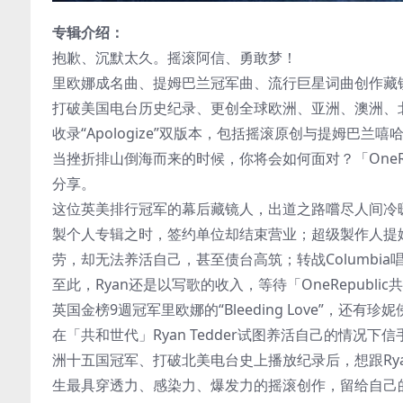
专辑介绍：
抱歉、沉默太久。摇滚阿信、勇敢梦！
里欧娜成名曲、提姆巴兰冠军曲、流行巨星词曲创作藏
打破美国电台历史纪录、更创全球欧洲、亚洲、澳洲、
收录“Apologize”双版本，包括摇滚原创与提姆巴兰嘻哈版，
当挫折排山倒海而来的时候，你将会如何面对？「OneRep
分享。
这位英美排行冠军的幕后藏镜人，出道之路嚐尽人间冷暖
製个人专辑之时，签约单位却结束营业；超级製作人提
劳，却无法养活自己，甚至债台高筑；转战Columbi
至此，Ryan还是以写歌的收入，等待「OneRepub
英国金榜9週冠军里欧娜的“Bleeding Love”，还有珍妮
在「共和世代」Ryan Tedder试图养活自己的情况下信
洲十五国冠军、打破北美电台史上播放纪录后，想跟Rya
生最具穿透力、感染力、爆发力的摇滚创作，留给自己的「共和