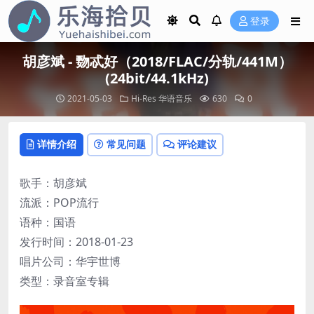
登录
胡彦斌 - 覅忒好（2018/FLAC/分轨/441M）
(24bit/44.1kHz)
2021-05-03
Hi-Res
华语音乐
630
0
详情介绍
常见问题
评论建议
歌手：胡彦斌
流派：POP流行
语种：国语
发行时间：2018-01-23
唱片公司：华宇世博
类型：录音室专辑