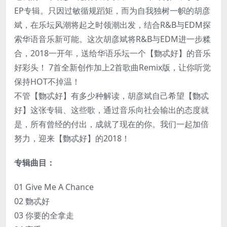
EP专辑。只因过敏循规蹈矩，而为自我独树一帜的胡彦
斌，在乐坛风潮将起之时领潮出发，结合R&B与EDM探
索华语音乐新可能。这次胡彦斌将R&B与EDM进一步糅
合，2018一开年，送给华语乐坛一个【覅忒好】的音乐
好彩头！ 7首全新创作加上2首歌曲Remix版，让你听觉
保持HOT不掉温！
不管【覅忒好】有多少种解读，胡彦斌自己希望【覅忒
好】这张专辑、这些歌，通过音乐向社会输出的态度就
是，所有曾经的付出，成就了现在的你。我们一起加倍
努力，迎来【覅忒好】的2018！
专辑曲目：
01 Give Me A Chance
02 覅忒好
03 你要的全拿走