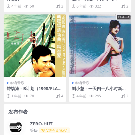
分轨/273M）
0/Ape+CUE/整轨/268M）
4 年前
50
2
6 年前
322
2
华语音乐
华语音乐
钟镇涛 - B计划（1998/FLAC/
刘小慧 - 一天四十八小时新曲
分轨/743M）
精选（1993/FLAC/分轨/344
1 年前
78
4
4 年前
295
2
M）
发布作者
ZERO-HIFI
等级
VIP会员[永久]