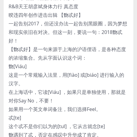
R&B天王胡彦斌身体力行 真态度
暌违四年创作进击出辑 【覅忒好】
一起告别2017，但还没办法一起告别黑眼圈，因为梦想
和现实依旧在对决。但这一刻，要说一句：2018覅忒
好！
【覅忒好】是一句来源于上海的沪语俚语，是各种态度
的浓缩集合。先从字面认识这个词：
覅[Viáu]
这是一个常规输入法里，用[fiào] 或[biáo] 进行输入的
汉字。
在上海话中，它读[Viáu] ，如果只是单独使用，那就是
对你Say No，不要！
如果用一个英文单词备注，我们选择Feel。
忒[te]
这个忒不是你们以为的[tuī] ，它从古就念[te]
覅遇到了忒，否定在感叹中升华成了肯定。