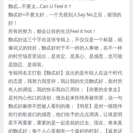
覅忒…不要太…Can U Feel it？
覅忒好=不要太好，一个无视别人Say No之后，倔强的
好！
所有的努力，都会让你的生活Feel it hot！
覅忒好这三个字在这张专辑上，不仅仅是一个标题，就
像词义的转折，覅忒好对于不一样的人事物，在不一样
的时空场景里说出，是肯定、是真心、是感恩，也可能
是隐忍、是假装。
专辑同名主打歌【覅忒好】送出的是年轻人在这个时代
的态度，我努力我坚持，我让我的生活覅忒好，面对所
有人的调侃，我的快乐我自己周转；【你要的全拿走】
是对内心伤口的清创，缝合起来拒绝再被伤害，说一句
覅忒好麻痹不想被人看到的痛；【明星】是对一路陪伴
前行的歌迷们的感恩，他们给予的点点滴滴，让谁是明
星不再重要，重要的是一起造就的过去、现在、将来真
的覅忒好；每个人心里都有一个最好的时刻，【返老还