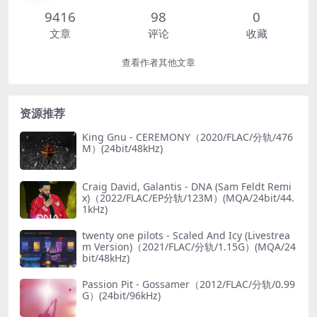
9416
98
0
文章
评论
收藏
查看作者其他文章
资源推荐
King Gnu - CEREMONY（2020/FLAC/分轨/476
M）(24bit/48kHz)
Craig David, Galantis - DNA (Sam Feldt Remi
x)（2022/FLAC/EP分轨/123M）(MQA/24bit/44.
1kHz)
twenty one pilots - Scaled And Icy (Livestrea
m Version)（2021/FLAC/分轨/1.15G）(MQA/24
bit/48kHz)
Passion Pit - Gossamer（2012/FLAC/分轨/0.99
G）(24bit/96kHz)