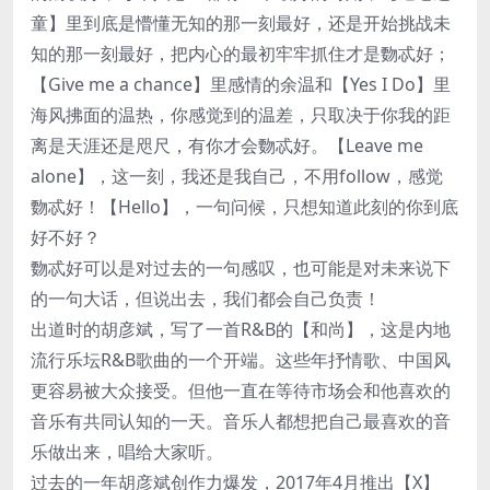
童】里到底是懵懂无知的那一刻最好，还是开始挑战未
知的那一刻最好，把内心的最初牢牢抓住才是覅忒好；
【Give me a chance】里感情的余温和【Yes I Do】里
海风拂面的温热，你感觉到的温差，只取决于你我的距
离是天涯还是咫尺，有你才会覅忒好。【Leave me
alone】，这一刻，我还是我自己，不用follow，感觉
覅忒好！【Hello】，一句问候，只想知道此刻的你到底
好不好？
覅忒好可以是对过去的一句感叹，也可能是对未来说下
的一句大话，但说出去，我们都会自己负责！
出道时的胡彦斌，写了一首R&B的【和尚】，这是内地
流行乐坛R&B歌曲的一个开端。这些年抒情歌、中国风
更容易被大众接受。但他一直在等待市场会和他喜欢的
音乐有共同认知的一天。音乐人都想把自己最喜欢的音
乐做出来，唱给大家听。
过去的一年胡彦斌创作力爆发，2017年4月推出【X】