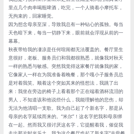
里点几个肉串喝瓶啤酒，吃完，一个人骑着小摩托车，
无拘束的，回家睡觉。
因为想念母亲至深，导致我总有一种钻心的孤独。每当
天色暗下来，每当一切静下来，眼前就会浮现从前的一
幕幕。
秋夜带给我的凄凉是任何喧闹都无法覆盖的。餐厅里生
意很好，老板、服务员们和我都很熟悉，就像我对秋天
一样的熟悉与敏感。突然我觉得这家餐厅就像我的家，
它像家人一样在为我准备着晚餐，那个嘎小子服务员总
是对着我笑。顺着这个突如其来的怪想法，我跳了出
来：我坐在旁边的椅子上看着那个正在端着酒杯流泪的
男人，不知道该和他说些什么，我能理解他的悲伤，却
无法为他清唱一支歌。我为自己起了个新名字，那是从
母亲的名字延续而来的。“米尔”！这名字把我和母亲绑
在一起。然而我又很讨厌这名字，它提醒着我，催促我
走出那片时光乐土。我为这个餐厅也起了新名字“吉母餐