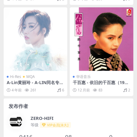
M]
Hi-Res
MQA
华语音乐
A-Lin黄丽玲 - A-LIN同名专辑
千百惠 - 依旧的千百惠（199
（2017/FLAC/分轨/548M）
2/FLAC/分轨/335M）
4 年前
261
6
12 月前
83
2
(MQA/24bit/48kHz)
发布作者
ZERO-HIFI
等级
VIP会员[永久]
9416
98
0