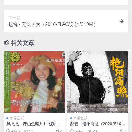
下一篇
赵雷 - 无法长大（2016/FLAC/分轨/319M）
相关文章
华语音乐
华语音乐
凤飞飞 - 海山金唱片1 飞跃 初
郝云 - 艳阳高照（2020/FLA
CD化 [WAV+CUE/整轨/337
C/分轨/403M）
4 年前
97
2
5 年前
296
3