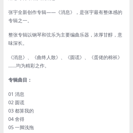
张宇全新创作专辑——《消息》，是张宇最有整体感的
专辑之一。
整张专辑以钢琴和弦乐为主要编曲乐器，浓厚甘醇，意
味深长。
《消息》、《曲终人散》、《圆谎》、《蛋佬的棉袄》
……均为精彩之作。
专辑曲目：
01 消息
02 圆谎
03 都算我的
04 舍得
05 一脚浅拖