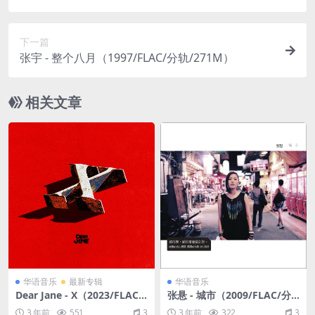
下一篇
张宇 - 整个八月（1997/FLAC/分轨/271M）
相关文章
华语音乐
最新专辑
华语音乐
Dear Jane - X（2023/FLAC/
张悬 - 城市（2009/FLAC/分
分轨/297M）
轨/287M）
3 年前
551
3
3 年前
322
3