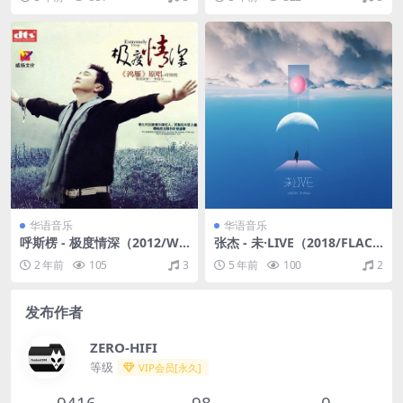
华语音乐
华语音乐
呼斯楞 - 极度情深（2012/WA
张杰 - 未·LIVE（2018/FLAC/
V_DTS/分轨/650M）
EP分轨/69M）
2 年前
105
3
5 年前
100
2
发布作者
ZERO-HIFI
等级
VIP会员[永久]
9416
98
0