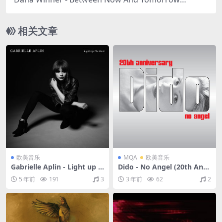
009/FLAC/分轨/306M）(MQA/16bit/44.1kHz)
相关文章
欧美音乐
MQA
欧美音乐
Gabrielle Aplin - Light up t
Dido - No Angel (20th Anni
he Dark (Deluxe Edition)
versary Remix EP)（1999/F
5 年前
191
3
3 年前
62
2
（2015/FLAC/分轨/421M）
LAC/EP分轨/256M）(MQA/1
6bit/44.1kHz)