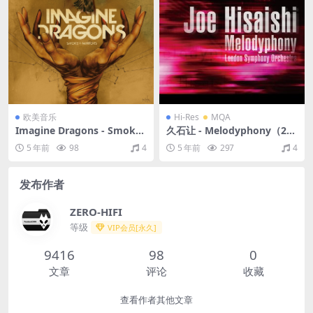
欧美音乐
Hi-Res
MQA
Imagine Dragons - Smoke
久石让 - Melodyphony（201
+ Mirrors (Deluxe)（2015/F
0/FLAC/分轨/649M）(MQA/
5 年前
98
4
5 年前
297
4
LAC/分轨/573M）
24bit/48kHz)
发布作者
ZERO-HIFI
等级
VIP会员[永久]
9416
98
0
文章
评论
收藏
查看作者其他文章