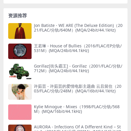
资源推荐
Jon Batiste - WE ARE (The Deluxe Edition)（20
21/FLAC/分轨/640M）(MQA/24bit/44.1kHz)
王若琳 - House of Bullies（2016/FLAC/EP分轨/
531M）(MQA/24bit/44.1kHz)
Gorillaz[街头霸王] - Gorillaz（2001/FLAC/分轨/
712M）(MQA/24bit/44.1kHz)
许茹芸 - 许茹芸的爱情电影主题曲 云且留住（20
03/FLAC/分轨/248M）(MQA/16bit/44.1kHz)
Kylie Minogue - Mixes（1998/FLAC/分轨/568
M）(MQA/16bit/44.1kHz)
AURORA - Infections Of A Different Kind – St