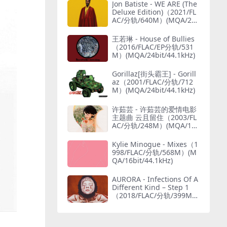
Jon Batiste - WE ARE (The
Deluxe Edition)（2021/FL
AC/分轨/640M）(MQA/24
bit/44.1kHz)
王若琳 - House of Bullies
（2016/FLAC/EP分轨/531
M）(MQA/24bit/44.1kHz)
Gorillaz[街头霸王] - Gorill
az（2001/FLAC/分轨/712
M）(MQA/24bit/44.1kHz)
许茹芸 - 许茹芸的爱情电影
主题曲 云且留住（2003/FL
AC/分轨/248M）(MQA/16
bit/44.1kHz)
Kylie Minogue - Mixes（1
998/FLAC/分轨/568M）(M
QA/16bit/44.1kHz)
AURORA - Infections Of A
Different Kind – Step 1
（2018/FLAC/分轨/399M）
(MQA/24bit/48kHz)