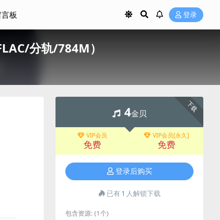
留言板
登录
A_FLAC/分轨/784M）
下载
4
金贝
VIP会员
VIP会员[永久]
免费
免费
登录后购买
已有
1
人解锁下载
包含资源:
(1个)