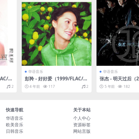
华语音乐
华语音乐
LAC/分
彭羚 - 好好爱（1999/FLAC/分
张杰 - 明天过后（20
轨/296M）
分轨/273M）
2
4 年前
117
2
5 年前
182
快速导航
关于本站
华语音乐
个人中心
欧美音乐
资源标签
日韩音乐
网站言版