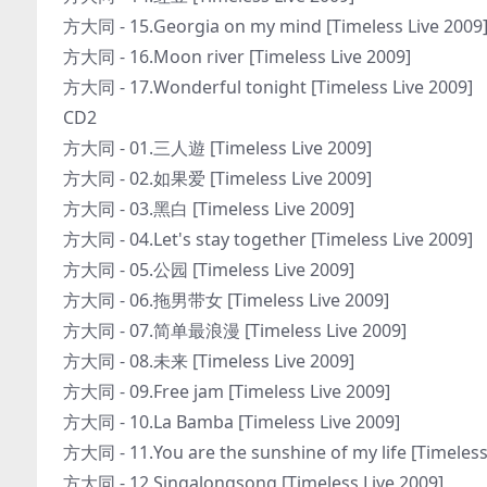
方大同 - 15.Georgia on my mind [Timeless Live 2009
方大同 - 16.Moon river [Timeless Live 2009]
方大同 - 17.Wonderful tonight [Timeless Live 2009]
CD2
方大同 - 01.三人遊 [Timeless Live 2009]
方大同 - 02.如果爱 [Timeless Live 2009]
方大同 - 03.黑白 [Timeless Live 2009]
方大同 - 04.Let's stay together [Timeless Live 2009]
方大同 - 05.公园 [Timeless Live 2009]
方大同 - 06.拖男带女 [Timeless Live 2009]
方大同 - 07.简单最浪漫 [Timeless Live 2009]
方大同 - 08.未来 [Timeless Live 2009]
方大同 - 09.Free jam [Timeless Live 2009]
方大同 - 10.La Bamba [Timeless Live 2009]
方大同 - 11.You are the sunshine of my life [Timeless
方大同 - 12.Singalongsong [Timeless Live 2009]