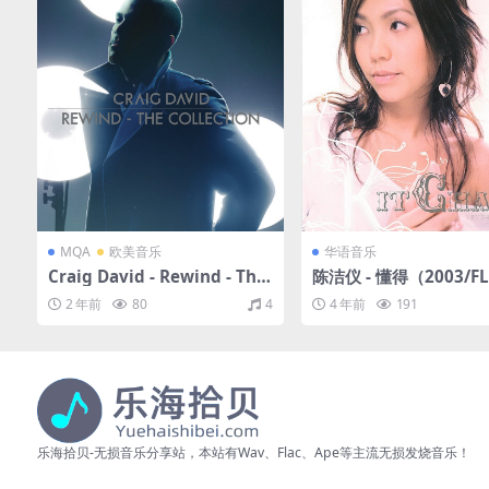
MQA
欧美音乐
华语音乐
Craig David - Rewind - The
陈洁仪 - 懂得（2003/F
Collection（2017/FLAC/分
轨/281M）
2 年前
80
4
4 年前
191
轨/554M）(MQA/16bit/44.1
kHz)
乐海拾贝-无损音乐分享站，本站有Wav、Flac、Ape等主流无损发烧音乐！