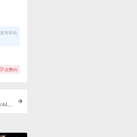
发布本站
点赞(
0
)
44.1