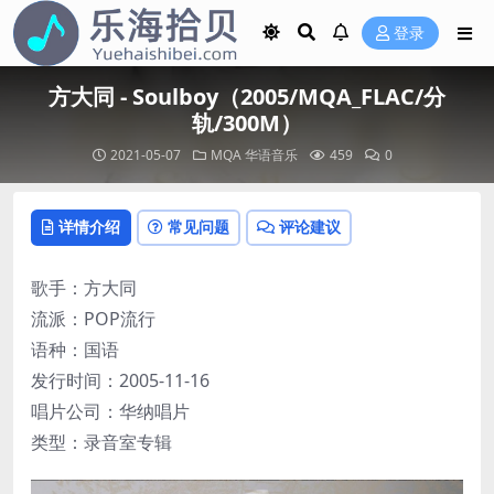
登录
方大同 - Soulboy（2005/MQA_FLAC/分
轨/300M）
2021-05-07
MQA
华语音乐
459
0
详情介绍
常见问题
评论建议
歌手：方大同
流派：POP流行
语种：国语
发行时间：2005-11-16
唱片公司：华纳唱片
类型：录音室专辑