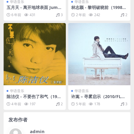
华语音乐
华语音乐
五月天 - 离开地球表面 Jump!
林志颖 - 黎明破晓前（1998/F
（2007/CUE+WAV/整轨/685
LAC/分轨/293M）
6 年前
431
3
2 年前
242
2
M）
华语音乐
华语音乐
陈洁仪 - 不要伤了和气（199
许嵩 – 寻雾启示（2010/FLA
3/FLAC/分轨/201M）
C/分轨/250M）
4 年前
197
2
5 年前
178
3
发布作者
admin