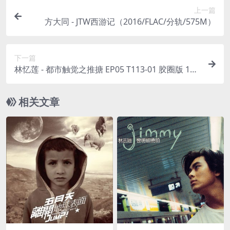
上一篇
方大同 - JTW西游记（2016/FLAC/分轨/575M）
下一篇
林忆莲 - 都市触觉之推搪 EP05 T113-01 胶圈版 199
0（WAV+CUE/整轨/442M）
相关文章