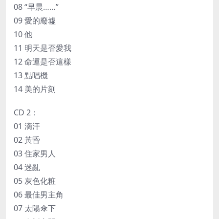
08 “早晨……”
09 愛的廢墟
10 他
11 明天是否愛我
12 命運是否這樣
13 點唱機
14 美的片刻
CD 2：
01 滴汗
02 黃昏
03 住家男人
04 迷亂
05 灰色化粧
06 最佳男主角
07 太陽傘下