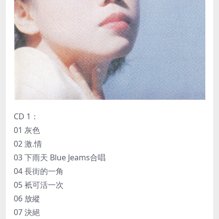
CD 1：
01 灰色
02 激.情
03 下雨天 Blue Jeams合唱
04 長街的一角
05 衹可活一次
06 放縱
07 決絕