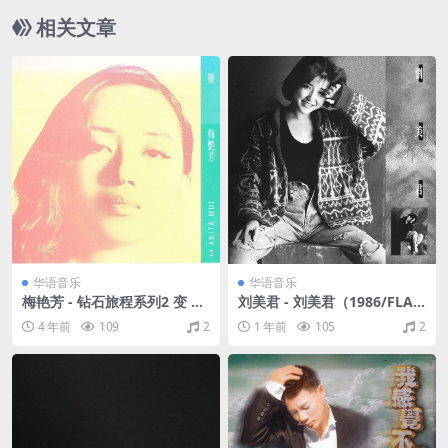
相关文章
华语音乐
华语音乐
梅艳芳 - 钻石旅程系列2 变 19
刘美君 - 刘美君（1986/FLA
93 [WAV+CUE/整轨/574M]
C/分轨/273M）
4 年前
109
2
1 年前
105
2