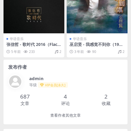
华语音乐
华语音乐
张信哲 - 歌时代 2016（Flac+
巫启贤 - 我感觉不到你（199
CUE/整轨/258M）
6/FLAC/分轨/285M）
5 年前
233
2
3 年前
90
2
发布作者
admin
等级
VIP会员[永久]
687
4
2
文章
评论
收藏
查看作者其他文章