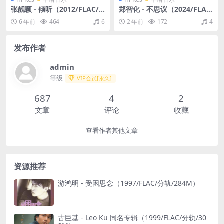
张靓颖 - 倾听（2012/FLAC/
郑智化 - 不思议（2024/FLA
分轨/1.41G）(24bit/96kHz)
C/分轨/514M）(24bit/48kH
6 年前
464
6
2 年前
172
4
z)
发布作者
admin
等级
VIP会员[永久]
687
4
2
文章
评论
收藏
查看作者其他文章
资源推荐
游鸿明 - 受困思念（1997/FLAC/分轨/284M）
古巨基 - Leo Ku 同名专辑（1999/FLAC/分轨/30