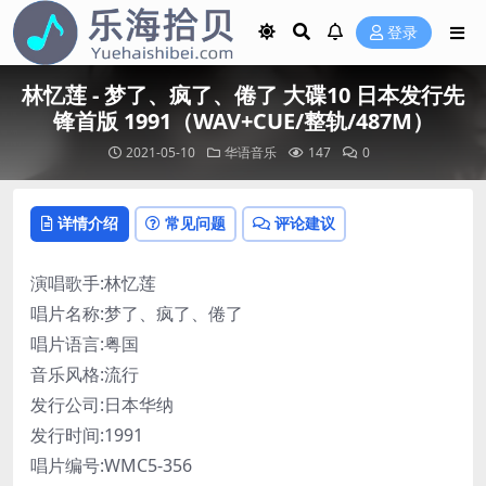
登录
林忆莲 - 梦了、疯了、倦了 大碟10 日本发行先
锋首版 1991（WAV+CUE/整轨/487M）
2021-05-10
华语音乐
147
0
详情介绍
常见问题
评论建议
演唱歌手:林忆莲
唱片名称:梦了、疯了、倦了
唱片语言:粤国
音乐风格:流行
发行公司:日本华纳
发行时间:1991
唱片编号:WMC5-356