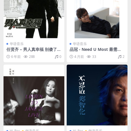
华语音乐
华语音乐
任贤齐 – 男人真幸福 别傻了 E
品冠 - Need U Most 最需要
P 2003（FLAC/分轨/53.6
你（2007/FLAC/分轨/350
6 年前
288
0
4 月前
33
2
M）
M）
Hi-Res
华语音乐
Hi-Res
华语音乐