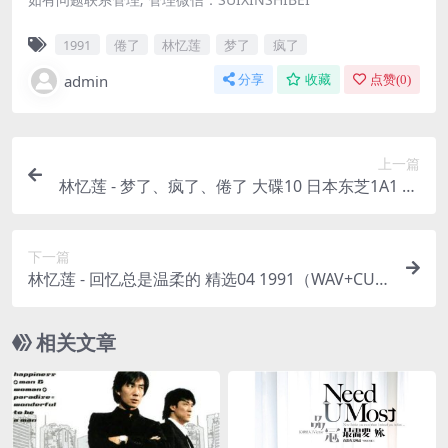
1991
倦了
林忆莲
梦了
疯了
admin
分享
收藏
点赞(
0
)
上一篇
林忆莲 - 梦了、疯了、倦了 大碟10 日本东芝1A1 19
91（WAV+CUE/整轨/435M）
下一篇
林忆莲 - 回忆总是温柔的 精选04 1991（WAV+CUE/
整轨/578M）
相关文章