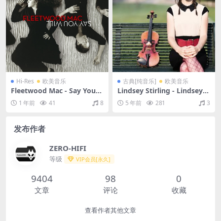
Hi-Res
欧美音乐
古典[纯音乐]
欧美音乐
Fleetwood Mac - Say You
Lindsey Stirling - Lindsey S
Will（2003/FLAC/分轨/1.66
tirling（2013/FLAC/分轨/34
1 年前
41
8
5 年前
281
3
G）(24bit/96kHz)
7M）
发布作者
ZERO-HIFI
等级
VIP会员[永久]
9404
98
0
文章
评论
收藏
查看作者其他文章