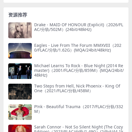
资源推荐
Drake - MAID OF HONOUR (Explicit)（2026/FL
AC/分轨/502M）(24bit/48kHz)
Eagles - Live From The Forum MMXVIII（202
0/FLAC/分轨/1.62G）(MQA/24bit/48kHz)
Michael Learns To Rock - Blue Night (2014 Re
master)（2001/FLAC/分轨/859M）(MQA/24bit/
48kHz)
Two Steps from Hell, Nick Phoenix - King Of
One（2021/FLAC/分轨/458M）
P!nk - Beautiful Trauma（2017/FLAC/分轨/332
M）
Sarah Connor - Not So Silent Night (The Cozy
Edition)（2023/FLAC/分轨/1.49G）(24bit/44.1k