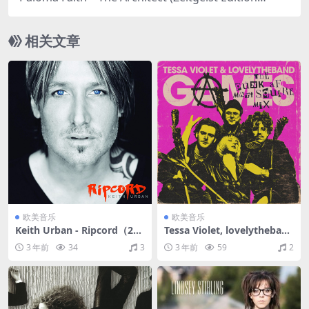
（2018/FLAC/分轨/562M）
相关文章
欧美音乐
欧美音乐
Keith Urban - Ripcord（201
Tessa Violet, lovelytheband
6/FLAC/分轨/311M）
- Games (The Punk AF Mat
3 年前
34
3
3 年前
59
2
t Squire Mix)（2021/FLAC/
EP分轨/51.5M）