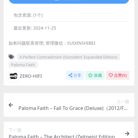
包含资源:
(1个)
最近更新:
2024-11-25
如有问题联系管理; 管理微信：SUIXINSHIBEI
A Perfect Contradiction (Outsiders' Expanded Edition)
Paloma Faith
ZERO-HIFI
分享
收藏
点赞(
0
)
上一篇
Paloma Faith – Fall To Grace (Deluxe)（2012/FLA
C/分轨/417M）
下一篇
Paloma Faith – The Architect (Zeitgeist Edition)