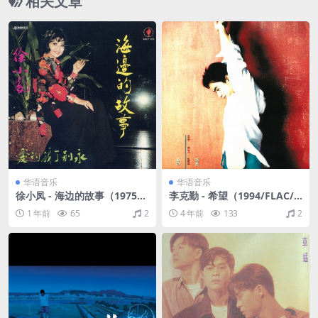
相关文章
华语音乐
华语音乐
徐小凤 - 海边的故事（1975/F
李克勤 - 希望（1994/FLAC/
LAC/分轨/259M）
分轨/284M）
1 年前
65
2
4 年前
133
2