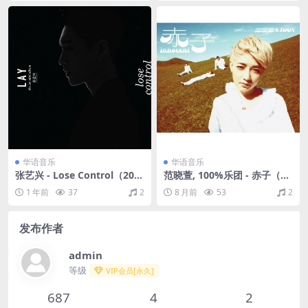
华语音乐
华语音乐
张艺兴 - Lose Control（201
范晓萱, 100%乐团 - 赤子（20
6/FLAC/EP分轨/164M）
09/FLAC/分轨/276M）
1 年前
37
2
8 月前
53
2
发布作者
admin
等级
VIP会员[永久]
687
4
2