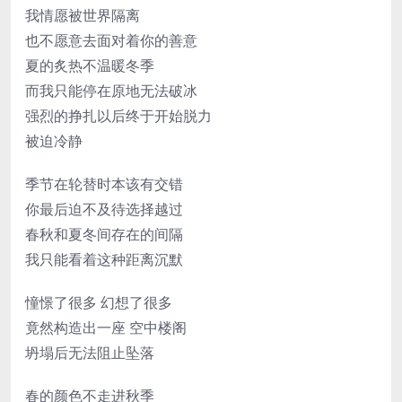
我情愿被世界隔离
也不愿意去面对着你的善意
夏的炙热不温暖冬季
而我只能停在原地无法破冰
强烈的挣扎以后终于开始脱力
被迫冷静
季节在轮替时本该有交错
你最后迫不及待选择越过
春秋和夏冬间存在的间隔
我只能看着这种距离沉默
憧憬了很多 幻想了很多
竟然构造出一座 空中楼阁
坍塌后无法阻止坠落
春的颜色不走进秋季