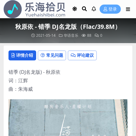
登录
秋原依 - 错季 DJ名龙版（Flac/39.8M）
2021-05-14
华语音乐
88
0
详情介绍
常见问题
评论建议
错季 (DJ名龙版) - 秋原依
词：江辉
曲：朱海威