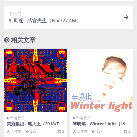
下一篇
刘凤瑶 - 感官先生（Flac/27.4M）
相关文章
华语音乐
华语音乐
美秀集团 - 电火王（2018/FL
辛晓琪 - Winter Light（199
AC/分轨/328M）
5/FLAC/分轨/285M）
4 年前
280
2
2 年前
137
3